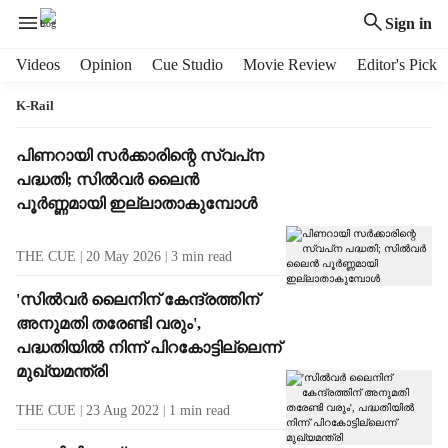
Sign in
H
Videos
Opinion
Cue Studio
Movie Review
Editor's Pick
e
a
K-Rail
d
e
T
പിണറായി സര്‍ക്കാരിന്റെ സ്വപ്‌ന
r
a
പദ്ധതി; സില്‍വര്‍ ലൈന്‍
m
g
പൂര്‍ണ്ണമായി ഇല്ലാതാകുമ്പോൾ
e
R
n
e
THE CUE
20 May 2026
3
min read
u
s
i
u
'സില്‍വര്‍ ലൈനിന് കേന്ദ്രത്തിന്
t
l
അനുമതി തരേണ്ടി വരും',
e
t
m
പദ്ധതിയില്‍ നിന്ന് പിറകോട്ടില്ലെന്ന്
s
s
മുഖ്യമന്ത്രി
THE CUE
23 Aug 2022
1
min read