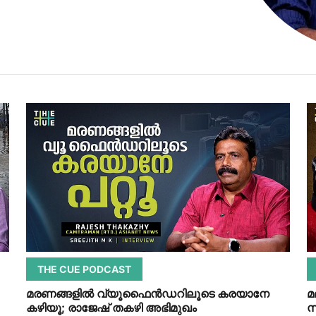
THE CUE PODCAST
മരണങ്ങളില്‍ വ്യൂഫൈന്‍ഡറിലൂടെ കരയാനേ
മ
കഴിയൂ; രാജേഷ് തകഴി അഭിമുഖം
സ