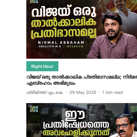
Right Hour
വിജയ് ഒരു താല്‍ക്കാലിക പ്രതിഭാസമല്ല; നിര്‍മല
ഏബ്രഹാം അഭിമുഖം
ശ്രീജിത്ത് എം.കെ.
09 May 2026
1
min read