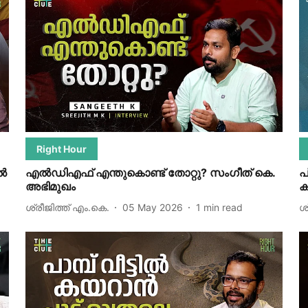
Right Hour
്‍
എൽഡിഎഫ് എന്തുകൊണ്ട് തോറ്റു? സം​ഗീത് കെ.
പ
അഭിമുഖം
ക
ശ്രീജിത്ത് എം.കെ.
05 May 2026
1
min read
ശ