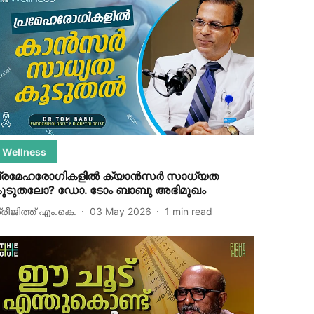
Wellness
്രമേഹരോഗികളിൽ ക്യാൻസർ സാധ്യത
ൂടുതലോ? ഡോ. ടോം ബാബു അഭിമുഖം
്രീജിത്ത് എം.കെ.
03 May 2026
1
min read