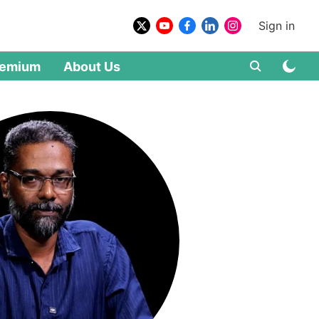
Sign in
remium
About Us