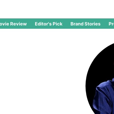
ovie Review
Editor's Pick
Brand Stories
P