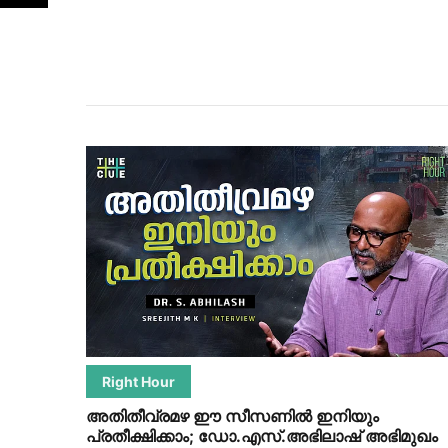
Right Hour
അതിതീവ്രമഴ ഈ സീസണിൽ ഇനിയും
പ്രതീക്ഷിക്കാം; ഡോ.എസ്.അഭിലാഷ് അഭിമുഖം