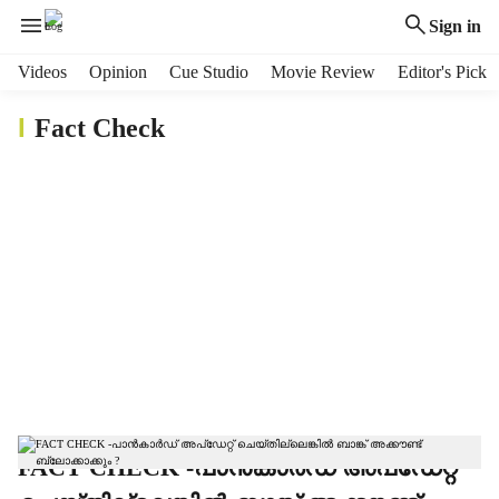
Sign in
H
Videos
Opinion
Cue Studio
Movie Review
Editor's Pick
e
F
a
a
Fact Check
d
c
t
e
C
r
h
m
e
e
c
k
n
u
i
t
e
m
s
FACT CHECK -പാൻകാർഡ് അപ്ഡേറ്റ്