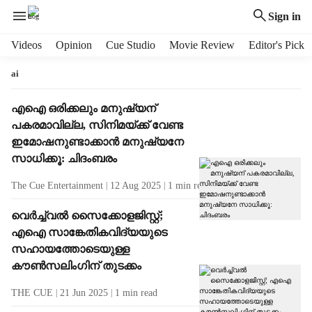
Sign in
H
Videos
Opinion
Cue Studio
Movie Review
Editor's Pick
e
a
ai
d
e
T
എഐ ഒരിക്കലും മനുഷ്യന്
r
a
പകരമാവില്ല, സിനിമയ്ക്ക് വേണ്ട
m
g
ഇമോഷനുണ്ടാക്കാന്‍ മനുഷ്യനേ
e
R
സാധിക്കൂ: ചിദംബരം
n
e
u
s
The Cue Entertainment
12 Aug 2025
1
min read
i
u
t
l
വെര്‍ച്ച്വല്‍ സൈക്കോളജിസ്റ്റ്;
e
t
എഐ സാങ്കേതികവിദ്യയുടെ
m
s
സഹായത്തോടെയുള്ള
s
കൗണ്‍സലിംഗിന് തുടക്കം
THE CUE
21 Jun 2025
1
min read