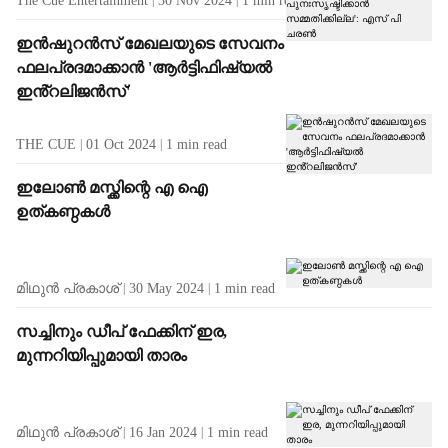
The Cue Entertainment
30 Nov 2024
1
min read
ഇൻഷുറൻസ് മേഖലയുടെ സേവനം
ഫലപ്രദമാക്കാൻ 'ആർട്ടിഫിഷ്യൽ
ഇൻ്റലിജൻസ്'
THE CUE
01 Oct 2024
1
min read
ഇലോൺ മസ്ക്കിന്റെ എ ഐ
ഉത്കണ്ഠകൾ
മിഥുൻ പ്രകാശ്
30 May 2024
1
min read
സച്ചിനും ഡീപ് ഫേക്കിന് ഇര,
മുന്നറിയിപ്പുമായി താരം
മിഥുൻ പ്രകാശ്
16 Jan 2024
1
min read