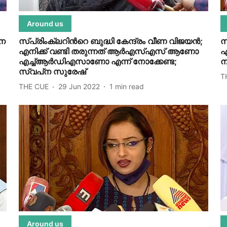
Around us
‌ന
സ്പ്രിംക്ലറിന്‍റെ ബുദ്ധി കേന്ദ്രം വീണ വിജയന്‍;
സ
എനിക്ക് വണ്ടി തരുന്നത് ആര്‍എസ്എസ് ആണോ
ഏ
എച്ച്ആര്‍ഡിഎസാണോ എന്ന് നോക്കേണ്ട;
ന
സ്വപ്‌ന സുരേഷ്
T
THE CUE
29 Jun 2022
1
min read
Around us