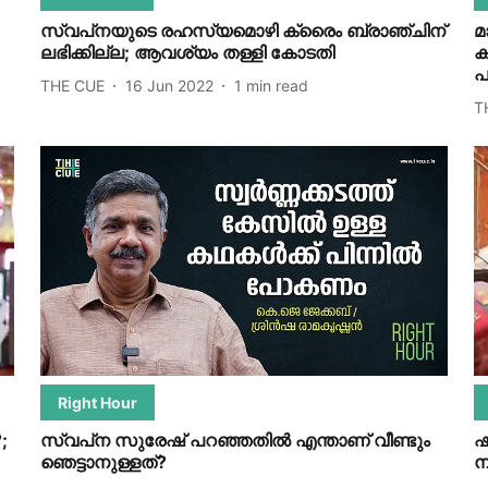
സ്വപ്‌നയുടെ രഹസ്യമൊഴി ക്രൈം ബ്രാഞ്ചിന്
മ
ലഭിക്കില്ല; ആവശ്യം തള്ളി കോടതി
ക
പ
THE CUE
16 Jun 2022
1
min read
T
Right Hour
;
സ്വപ്‌ന സുരേഷ് പറഞ്ഞതില്‍ എന്താണ് വീണ്ടും
ഷ
ഞെട്ടാനുള്ളത്?
ന