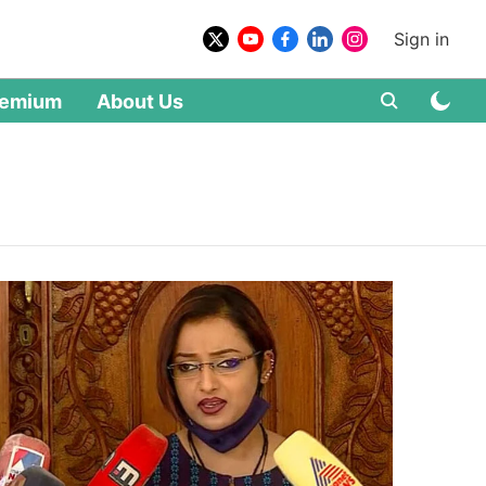
Sign in
remium
About Us