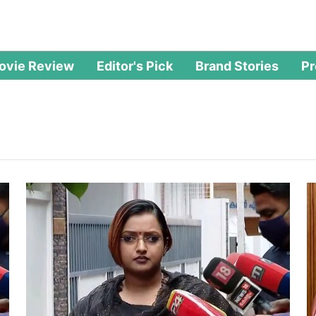
ovie Review
Editor's Pick
Brand Stories
P