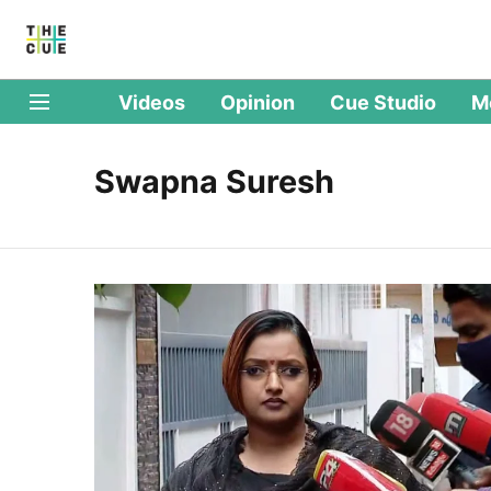
Videos
Opinion
Cue Studio
M
Swapna Suresh