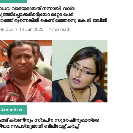
ാധവ വാര്യരായത് നന്നായി, വല്ല
ുഞ്ഞിപ്പോക്കരിന്റെയോ മറ്റോ പേര്
റഞ്ഞിരുന്നെങ്കില്‍ കെണിഞ്ഞേനെ; കെ.ടി. ജലീല്‍
HE CUE
16 Jun 2022
1
min read
Around us
ാജ് കിരണിനും സ്വപ്‌ന സുരേഷിനുമെതിരെ
ിയമ നടപടിയുമായി ബിലീവേഴ്സ് ചര്‍ച്ച്