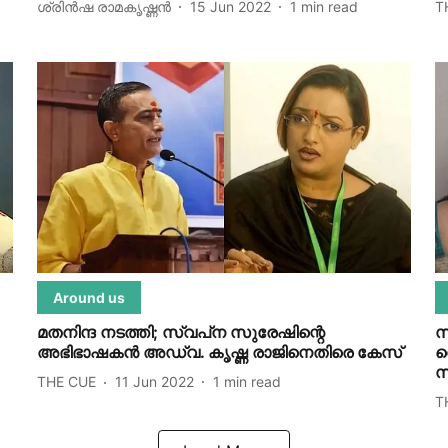
ശ്രിന്‍ഷ രാമകൃഷ്ണന്‍
15 Jun 2022
1
min read
T
Around us
മതനിന്ദ നടത്തി; സ്വപ്‌ന സുരേഷിന്റെ
സ
അഭിഭാഷകന്‍ അഡ്വ. കൃഷ്ണ രാജിനെതിരെ കേസ്
വ
സ
THE CUE
11 Jun 2022
1
min read
T