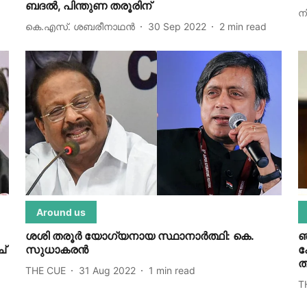
ബദൽ, പിന്തുണ തരൂരിന്
ന
കെ.എസ്. ശബരീനാഥൻ
30 Sep 2022
2
min read
Around us
ശശി തരൂര്‍ യോഗ്യനായ സ്ഥാനാര്‍ത്ഥി: കെ.
ഞ
ച്
സുധാകരന്‍
ക
ത
THE CUE
31 Aug 2022
1
min read
T