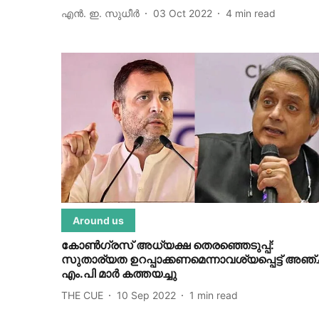
എന്‍. ഇ. സുധീര്‍
03 Oct 2022
4
min read
Around us
കോൺഗ്രസ് അധ്യക്ഷ തെരഞ്ഞെടുപ്പ്:
സുതാര്യത ഉറപ്പാക്കണമെന്നാവശ്യപ്പെട്ട് അഞ്
എം.പി മാർ കത്തയച്ചു
THE CUE
10 Sep 2022
1
min read