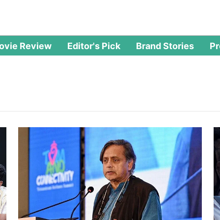
ovie Review
Editor's Pick
Brand Stories
P