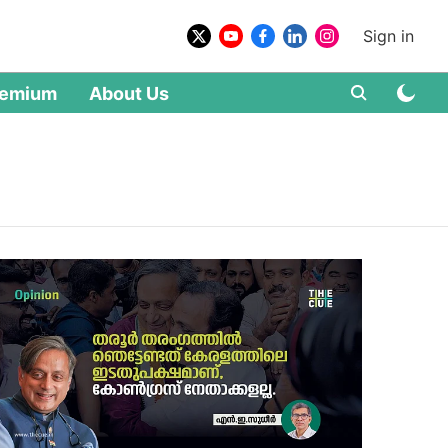
Sign in
remium
About Us