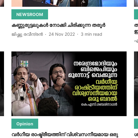
NEWSROOM
കണ്ണുരുട്ടലുകൾ നോക്കി ചിരിക്കുന്ന തരൂർ
ത
ഇ
ജിഷ്ണു രവീന്ദ്രന്‍
24 Nov 2022
3
min read
എ
Opinion
വർഗീയ രാഷ്ട്രീയത്തിന് വിശ്വസനീയമായ ഒരു
ശ