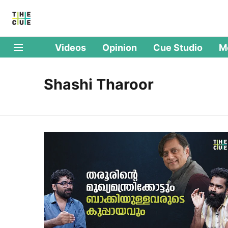
Videos
Opinion
Cue Studio
M
Shashi Tharoor