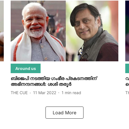
Around us
ബിജെപി നടത്തിയ ഗംഭീര പ്രകടനത്തിന്
വ
അഭിനന്ദനങ്ങള്‍: ശശി തരൂര്‍
റ
THE CUE
11 Mar 2022
1
min read
T
Load More