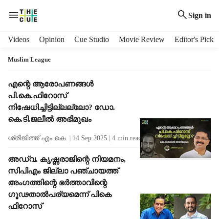
Sign in
H
Videos
Opinion
Cue Studio
Movie Review
Editor's Pick
e
a
Muslim League
d
e
T
എന്റെ ആരോപണങ്ങള്‍
r
a
പി.കെ.ഫിറോസ്
m
g
നിഷേധിച്ചിട്ടില്ലല്ലോ? ഡോ.
e
R
കെ.ടി.ജലീല്‍ അഭിമുഖം
n
e
u
s
ശ്രീജിത്ത് എം.കെ.
14 Sep 2025
4
min read
i
u
t
l
അഡ്വ. കൃഷ്ണരാജിന്റെ നിയമനം,
e
t
സിപിഎം ജില്ലാ പഞ്ചായത്ത്
m
s
അംഗത്തിന്റെ ഭർത്താവിന്റെ
s
ഗൂഢതാൽപര്യമെന്ന് പികെ
ഫിറോസ്