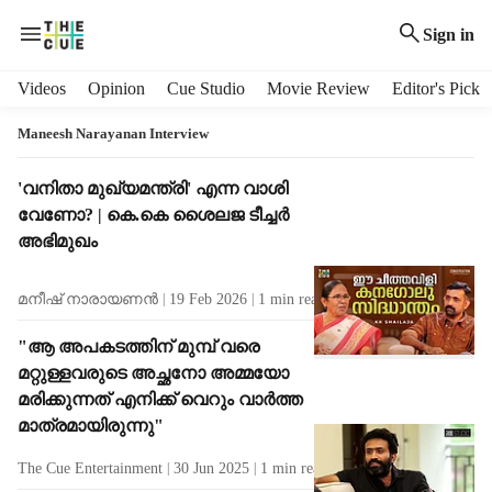
Sign in
H
Videos
Opinion
Cue Studio
Movie Review
Editor's Pick
e
a
Maneesh Narayanan Interview
d
e
T
'വനിതാ മുഖ്യമന്ത്രി' എന്ന വാശി
r
a
വേണോ? | കെ.കെ ശൈലജ ടീച്ചർ
m
g
അഭിമുഖം
e
R
n
e
മനീഷ് നാരായണന്‍
19 Feb 2026
1
min read
u
s
i
u
"ആ അപകടത്തിന് മുമ്പ് വരെ
t
l
മറ്റുള്ളവരുടെ അച്ഛനോ അമ്മയോ
e
t
m
മരിക്കുന്നത് എനിക്ക് വെറും വാർത്ത
s
s
മാത്രമായിരുന്നു"
The Cue Entertainment
30 Jun 2025
1
min read