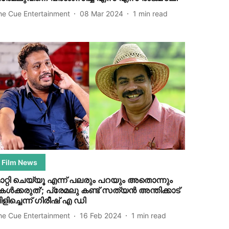
he Cue Entertainment
08 Mar 2024
1
min read
Film News
മാറ്റി ചെയ്യൂ എന്ന് പലരും പറയും അതൊന്നും
േൾക്കരുത്'; പ്രേമലു കണ്ട് സത്യൻ അന്തിക്കാട്
ിളിച്ചെന്ന്​ ഗിരീഷ് എ ഡി
he Cue Entertainment
16 Feb 2024
1
min read