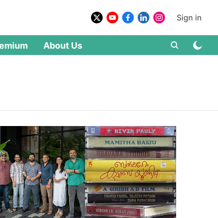
Sign in
remium
About Us