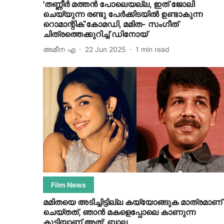
'തണ്ണീർ മത്തൻ പോലെയല്ല, ഇത് ജോലി
ചെയ്യുന്ന രണ്ടു പേർക്കിടയിൽ ഉണ്ടാകുന്ന
റൊമാന്റിക് കോമഡി, മമിത- സംഗീത്
ചിത്രത്തെക്കുറിച്ച് ഡിനോയ്
അമീന എ
22 Jun 2025
1
min read
Film News
മമിതയെ അടിച്ചിട്ടില്ല കയ്യോങ്ങുക മാത്രമാണ്
ചെയ്തത്, ഞാൻ മകളെപ്പോലെ കാണുന്ന
കുട്ടിയാണ് അത്: ബാല