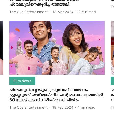
പ്രേമലുവിനെക്കുറിച്ച് രാജമൗലി
T
The Cue Entertainment
13 Mar 2024
2
min read
Film News
പ്രേമലുവിന്റെ യുകെ, യൂറോപ് വിതരണം
'
ഏറ്റെടുത്ത് യഷ് രാജ് ഫിലിംസ്; രണ്ടാം വാരത്തിൽ
ക
30 കോടി കടന്ന് ​ഗിരീഷ് എഡി ചിത്രം
വ
The Cue Entertainment
18 Feb 2024
1
min read
T