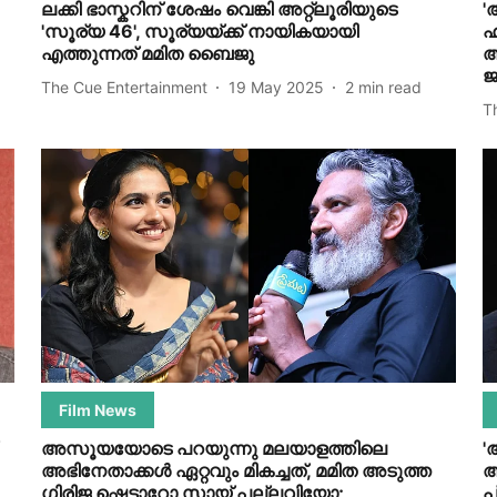
ലക്കി ഭാസ്കറിന് ശേഷം വെങ്കി അറ്റ്ലൂരിയുടെ
'
'സൂര്യ 46', സൂര്യയ്ക്ക് നായികയായി
ഹ
എത്തുന്നത് മമിത ബൈജു
അ
ജ
The Cue Entertainment
19 May 2025
2
min read
T
Film News
അസൂയയോടെ പറയുന്നു മലയാളത്തിലെ
'
അഭിനേതാക്കൾ ഏറ്റവും മികച്ചത്, മമിത അടുത്ത ​
ആ
ഗിരിജ ഷെട്ടാറോ സായ് പല്ലവിയോ;
പ