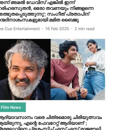
അന്ന് അമൽ ഡേവിസ് എങ്കിൽ ഇന്ന്
രിഹരസുതൻ, ഒരോ തവണയും നിങ്ങളന്നെ
ത്ഭുതപ്പെടുത്തുന്നു'; സം​ഗീത് പ്രതാപിന്
ന്മദിനാശംസകളുമായി മമിത ബൈജു
he Cue Entertainment
16 Feb 2025
2
min read
Film News
ആദ്യാവസാനം വരെ ചിത്രമൊരു ചിരിയുത്സവം
യിരുന്നു, എന്റെ ഫേവറേറ്റ് ആദിയാണ്' ;
്രേമലുവിനെ പ്രശംസിച്ച് എസ് എസ് രാജമൗലി