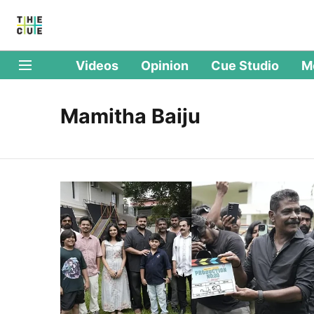
Videos
Opinion
Cue Studio
M
Mamitha Baiju