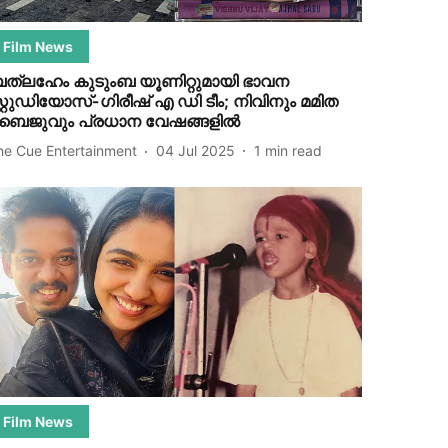
Film News
ത്‌ലഹേം കുടുംബ യൂണിറ്റുമായി ഭാവന
്റ്റുഡിയോസ്-ഗിരീഷ് എ ഡി ടീം; നിവിനും മമിത
ൈജുവും പ്രധാന വേഷങ്ങളിൽ
he Cue Entertainment
04 Jul 2025
1
min read
Film News