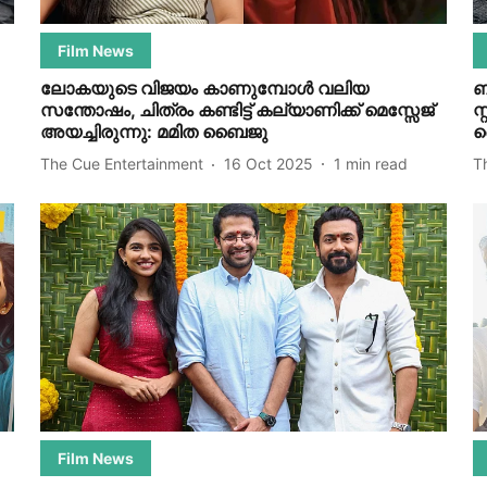
Film News
ലോകയുടെ വിജയം കാണുമ്പോൾ വലിയ
ബ
സന്തോഷം, ചിത്രം കണ്ടിട്ട് കല്യാണിക്ക് മെസ്സേജ്
സ
അയച്ചിരുന്നു: മമിത ബൈജു
ബ
The Cue Entertainment
16 Oct 2025
1
min read
T
Film News