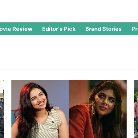
ovie Review
Editor's Pick
Brand Stories
P