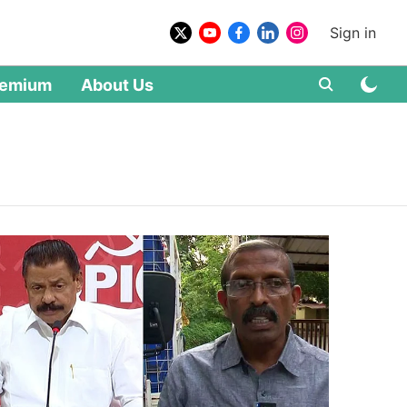
Sign in
remium
About Us