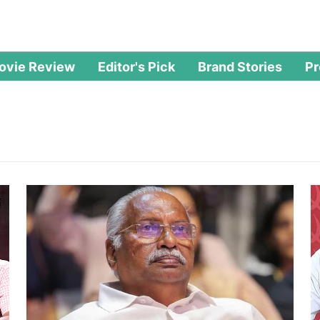
ovie Review
Editor's Pick
Brand Stories
P