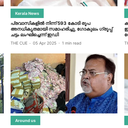
Kerala News
പ്രവാസികളിൽ നിന്ന് 593 കോടി രൂപ
ക
അനധികൃതമായി സമാഹരിച്ചു, ഗോകുലം ഗ്രൂപ്പ്
ഇ
ചട്ടം ലംഘിച്ചെന്ന് ഇഡി
ഗ
THE CUE
05 Apr 2025
1
min read
T
Around us