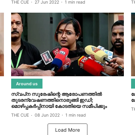
THE CUE
27 Jun 2022
1
min read
T
Around us
സ്വപ്‌ന സുരേഷിന്റെ ആരോപണത്തില്‍
മ
തുടരന്വേഷണത്തിനൊരുങ്ങി ഇഡി;
മ
മൊഴിപ്പകര്‍പ്പിനായി കോടതിയെ സമീപിക്കും
T
THE CUE
08 Jun 2022
1
min read
Load More