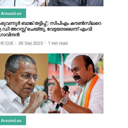
Around us
രുവന്നൂർ ബാങ്ക് തട്ടിപ്പ് ; സിപിഎം കൗൺസിലറെ
.ഡി അറസ്റ്റ് ചെയ്തു, വേട്ടയാടലെന്ന് എംവി ​
ോവിന്ദൻ
HE CUE
26 Sep 2023
1
min read
Around us