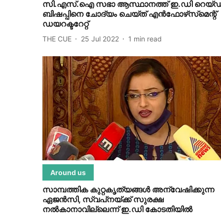
സി.എസ്.ഐ സഭാ ആസ്ഥാനത്ത് ഇ.ഡി റെയ്ഡ്
ബിഷപ്പിനെ ചോദ്യം ചെയ്ത് എന്‍ഫോഴ്‌സ്‌മെന്റ്
ഡയറക്ടറേറ്റ്
THE CUE
25 Jul 2022
1
min read
Around us
സാമ്പത്തിക കുറ്റകൃത്യങ്ങള്‍ അന്വേഷിക്കുന്ന
ഏജന്‍സി, സ്വപ്‌നയ്ക്ക് സുരക്ഷ
നല്‍കാനാവില്ലെന്ന് ഇ.ഡി കോടതിയില്‍