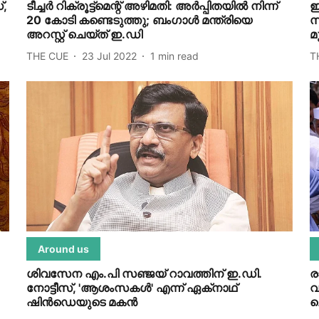
,
ടീച്ചര്‍ റിക്രൂട്ട്‌മെന്റ് അഴിമതി: അര്‍പ്പിതയില്‍ നിന്ന്
ഇ
20 കോടി കണ്ടെടുത്തു; ബംഗാള്‍ മന്ത്രിയെ
സ
അറസ്റ്റ് ചെയ്ത് ഇ.ഡി
മ
THE CUE
23 Jul 2022
1
min read
T
Around us
ശിവസേന എം.പി സഞ്ജയ് റാവത്തിന് ഇ.ഡി.
ര
നോട്ടീസ്, 'ആശംസകള്‍' എന്ന് ഏക്‌നാഥ്
വ
ഷിന്‍ഡെയുടെ മകന്‍
ച