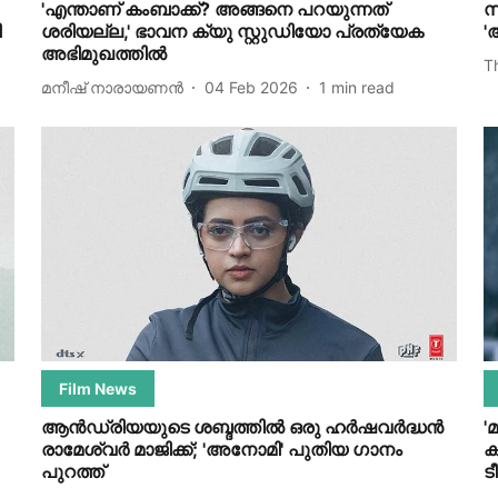
'എന്താണ് കംബാക്ക്? അങ്ങനെ പറയുന്നത്
സ
ി
ശരിയല്ല,' ഭാവന ക്യു സ്റ്റുഡിയോ പ്രത്യേക
'
അഭിമുഖത്തിൽ
T
മനീഷ് നാരായണന്‍
04 Feb 2026
1
min read
Film News
ആൻഡ്രിയയുടെ ശബ്ദത്തിൽ ഒരു ഹർഷവർദ്ധൻ
'
രാമേശ്വർ മാജിക്ക്; 'അനോമി' പുതിയ ഗാനം
ക
പുറത്ത്
ട