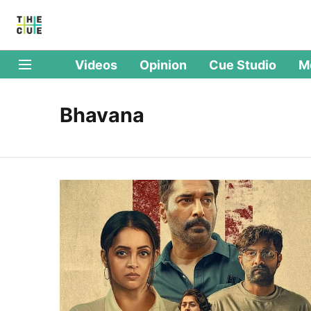
Videos
Opinion
Cue Studio
M
Bhavana