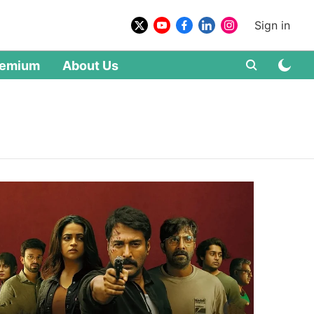
Sign in
remium
About Us