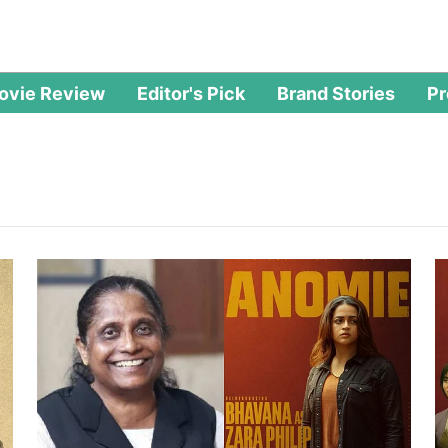
ovie Review
Editor's Pick
Brand Stories
P