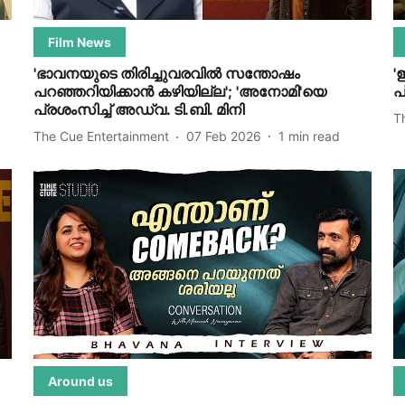
Film News
'ഭാവനയുടെ തിരിച്ചുവരവിൽ സന്തോഷം
'
പറഞ്ഞറിയിക്കാൻ കഴിയില്ല'; 'അനോമി'യെ
പ
പ്രശംസിച്ച് അഡ്വ. ടി.ബി. മിനി
T
The Cue Entertainment
07 Feb 2026
1
min read
Around us