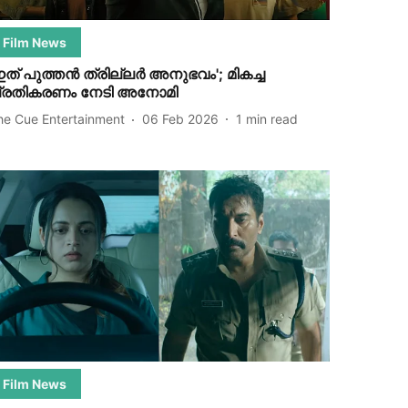
Film News
ഇത് പുത്തൻ ത്രില്ലർ അനുഭവം'; മികച്ച
്രതികരണം നേടി അനോമി
he Cue Entertainment
06 Feb 2026
1
min read
Film News