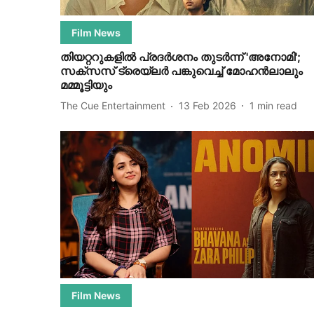
Film News
തിയറ്ററുകളിൽ പ്രദർശനം തുടർന്ന് 'അനോമി';
സക്സസ് ട്രെയ്‌ലർ പങ്കുവെച്ച് മോഹൻലാലും
മമ്മൂട്ടിയും
The Cue Entertainment
13 Feb 2026
1
min read
Film News