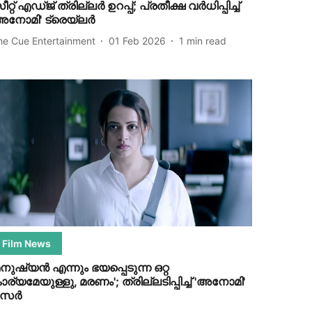
ീറ്റ് എഡ്ജ് ത്രില്ലർ ഉറപ്പ്; പ്രതീക്ഷ വർധിപ്പിച്ച്
അനോമി' ട്രെയ്‌ലർ
he Cue Entertainment
01 Feb 2026
1
min read
Film News
മനുഷ്യൻ എന്നും ഭയപ്പെടുന്ന ഒറ്റ
ാര്യമേയുള്ളു, മരണം'; ത്രില്ലടിപ്പിച്ച് 'അനോമി'
ീസർ