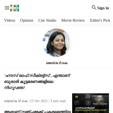
Sign in
H
Videos
Opinion
Cue Studio
Movie Review
Editor's Pick
e
a
d
e
r
m
e
ജെയ്ഷ ടി.കെ
n
u
i
S
'ഹൗസ് ഓഫ് സീക്രട്ട്‌സ്', എന്താണ്
t
t
ബുരാരി കൂട്ടമരണങ്ങളിലെ
e
o
നിഗൂഢത?
m
r
s
i
ജെയ്ഷ ടി.കെ
15 Oct 2021
3
min read
e
s
ആരാണ് നഞ്ചമ്മക്ക് പകരമെത്തിയ