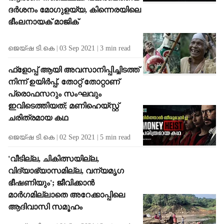
f
ദര്‍ശനം മോഗുളയ്യ, കിന്നെരയിലെ
r
ഭീംലനായക് മാജിക്
o
m
t
ജെയ്ഷ ടി.കെ
03 Sep 2021
3
min read
h
e
ഫ്ളോപ്പ് ആയി അവസാനിപ്പിച്ചിടത്ത്
A
നിന്ന് ഉയിര്‍പ്പ്, തോറ്റ് തോറ്റാണ്
u
പ്രൊഫസറും സംഘവും
t
ഇവിടെത്തിയത്; മണിഹെയ്സ്റ്റ്
h
ചരിത്രമായ കഥ
o
r
ജെയ്ഷ ടി.കെ
02 Sep 2021
5
min read
'വീടില്ല, ചികിത്സയില്ല,
വിദ്യാഭ്യാസമില്ല, വന്യമൃഗ
ഭീഷണിയും'; ജീവിക്കാന്‍
മാര്‍ഗമില്ലാതെ അറേക്കാപ്പിലെ
ആദിവാസി സമൂഹം