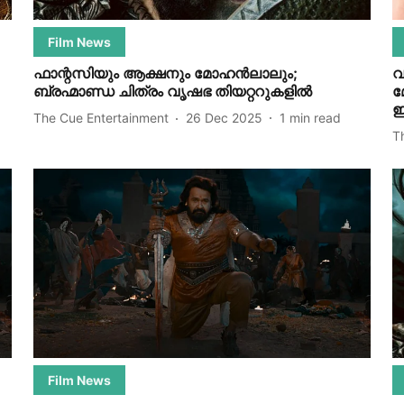
Film News
ഫാന്റസിയും ആക്ഷനും മോഹൻലാലും;
വ
ബ്രഹ്മാണ്ഡ ചിത്രം വൃഷഭ തിയറ്ററുകളിൽ
മ
ഇ
The Cue Entertainment
26 Dec 2025
1
min read
T
Film News