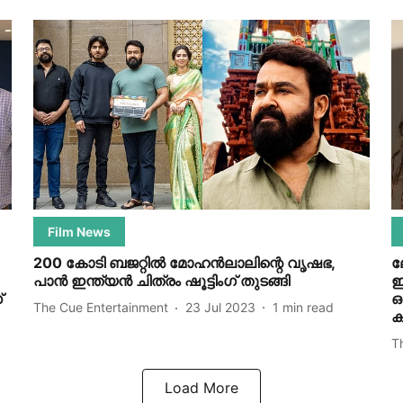
Film News
200 കോടി ബജറ്റിൽ മോഹൻലാലിന്റെ വൃഷഭ,
ല
പാൻ ഇന്ത്യൻ ചിത്രം ഷൂട്ടിം​ഗ് തുടങ്ങി
ഇ
്
ഒ
The Cue Entertainment
23 Jul 2023
1
min read
T
Load More