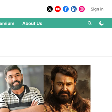
Sign in
remium
About Us