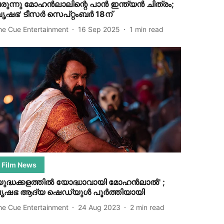
രുന്നു മോഹൻലാലിന്റെ പാൻ ഇന്ത്യൻ ചിത്രം;
വൃഷഭ' ടീസർ സെപ്റ്റംബർ 18ന്
he Cue Entertainment
16 Sep 2025
1
min read
Film News
യുദ്ധക്കളത്തിൽ യോദ്ധാവായി മോഹൻലാൽ' ;
ൃഷഭ ആദ്യ ഷെഡ്യുൾ പൂർത്തിയായി
he Cue Entertainment
24 Aug 2023
2
min read