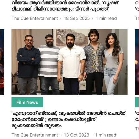
വിജയം ആവ‍ർത്തിക്കാൻ മോഹൻലാൽ, 'വ‍ൃഷഭ'
വ
ദീപാവലി റിലീസായെത്തും; ടീസർ പുറത്ത്
'
The Cue Entertainment
18 Sep 2025
1
min read
T
Film News
'എമ്പുരാന് ബ്രേക്ക്, വൃഷഭയിൽ ജോയിൻ ചെയ്ത്
'
മോഹൻലാൽ' ; രണ്ടാം ഷെഡ്യുളിന്
വ
മുംബൈയിൽ തുടക്കം
T
The Cue Entertainment
13 Oct 2023
1
min read