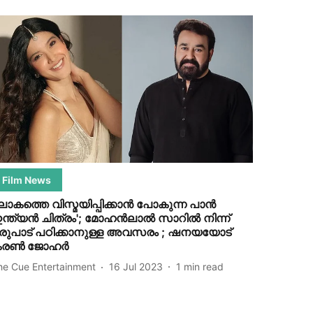
Film News
ോകത്തെ വിസ്മയിപ്പിക്കാൻ പോകുന്ന പാൻ
ന്ത്യൻ ചിത്രം'; മോഹൻലാൽ സാറിൽ നിന്ന്
രുപാട് പഠിക്കാനുള്ള അവസരം ; ഷനയയോട്
കരൺ ജോഹർ
he Cue Entertainment
16 Jul 2023
1
min read