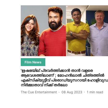
Film News
'ഋഷഭയില് പ്രവർത്തിക്കാൻ താൻ വളരെ
ആവേശത്തിലാണ്' ; മോഹൻലാൽ ചിത്രത്തിൽ
എക്സിക്യൂട്ടീവ് പ്രൊഡ്യൂസറായി ഹോളിവുഡ
നിർമ്മാതാവ് നിക്ക് തർലോ
The Cue Entertainment
08 Aug 2023
1
min read