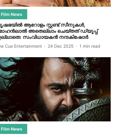
Film News
ൃഷഭയിൽ ആറോളം സ്റ്റണ്ട് സീനുകൾ,
ോഹൻലാൽ അതെല്ലാം ചെയ്തത് ഡ്യൂപ്പ്
ല്ലാതെ: സംവിധായകൻ നന്ദകിഷോർ
he Cue Entertainment
24 Dec 2025
1
min read
Film News