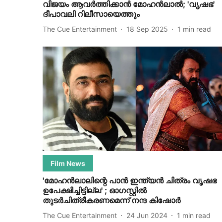
വിജയം ആവ‍ർത്തിക്കാൻ മോഹൻലാൽ; 'വ‍ൃഷഭ'
ദീപാവലി റിലീസായെത്തും
The Cue Entertainment
18 Sep 2025
1
min read
Film News
'മോഹൻലാലിന്റെ പാൻ ഇന്ത്യൻ ചിത്രം വൃഷഭ
ഉപേക്ഷിച്ചിട്ടില്ല' ; ഓ​ഗസ്റ്റിൽ
തുടർചിത്രീകരണമെന്ന് നന്ദ കിഷോർ
The Cue Entertainment
24 Jun 2024
1
min read