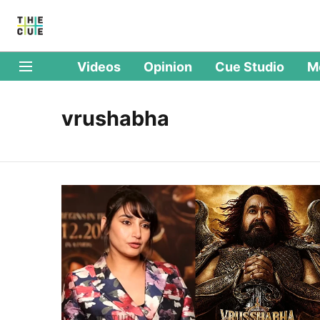
Videos
Opinion
Cue Studio
M
vrushabha