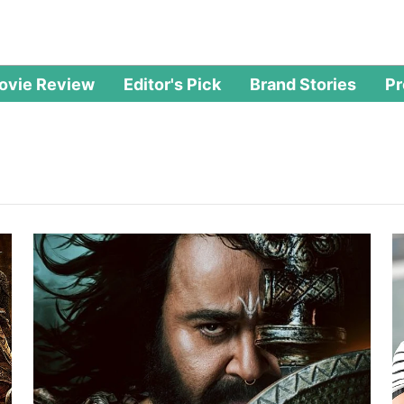
ovie Review
Editor's Pick
Brand Stories
P