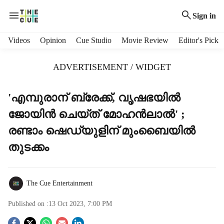
Sign in
H
Videos
Opinion
Cue Studio
Movie Review
Editor's Pick
e
a
ADVERTISEMENT / WIDGET
d
e
r
'എമ്പുരാന് ബ്രേക്ക്, വൃഷഭയിൽ
m
ജോയിൻ ചെയ്ത് മോഹൻലാൽ' ;
e
n
രണ്ടാം ഷെഡ്യുളിന് മുംബൈയിൽ
u
തുടക്കം
i
t
e
m
The Cue Entertainment
s
Published on :
13 Oct 2023, 7:00 PM