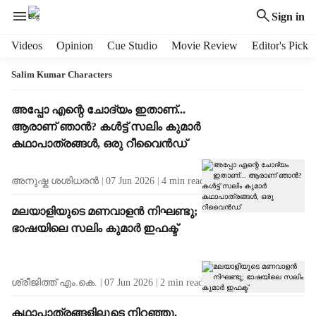
Sign in
H
Videos
Opinion
Cue Studio
Movie Review
Editor's Pick
e
a
Salim Kumar Characters
d
e
T
അപ്പോ എന്റെ ചോദ്യം ഇതാണ്...
r
a
ആരാണ് ഞാൻ? കൾട്ട് സലിം കുമാർ
m
g
കഥാപാത്രങ്ങൾ, ഒരു റീവൈൻഡ്
e
R
n
e
അനുഷ്ക ശശിധരൻ
07 Jun 2026
4
min read
u
s
i
u
മലയാളിയുടെ മണവാളന്‍ നിഘണ്ടു;
t
l
ഭാഷയിലെ സലിം കുമാര്‍ ഇഫക്ട്
e
t
m
s
s
ശ്രീജിത്ത് എം.കെ.
07 Jun 2026
2
min read
കഥാപാത്രങ്ങളിലൂടെ നിറഞ്ഞു,