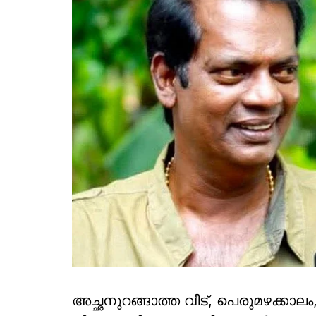
അച്ഛനുറങ്ങാത്ത വീട്, പെരുമഴക്കാല