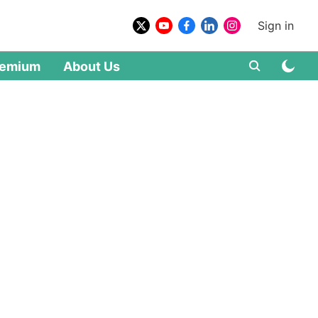
Sign in
remium
About Us