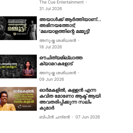
The Cue Entertainment
31 Jul 2026
അയാൾക്ക് ആർത്തിയാണ്...
അഭിനയത്തോട്;
‘മലയാളത്തിന്റെ മമ്മൂട്ടി’
അനുഷ്ക ശശിധരൻ
18 Jul 2026
ഔചിത്യമില്ലാത്ത
ക്യാമറകളോട്
അനുഷ്ക ശശിധരൻ
09 Jun 2026
ഓര്‍മകളില്‍, കള്ളന്‍ എന്ന
കവിത മോണോ ആക്ട് ആയി
അവതരിപ്പിക്കുന്ന സലിം
കുമാര്‍
ബിപിന്‍ ചന്ദ്രന്‍
07 Jun 2026