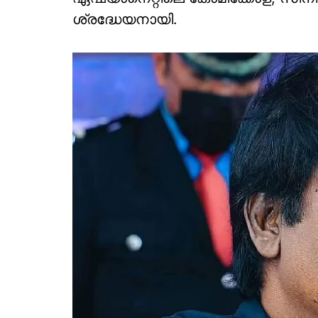
ശ്രദ്ധേയനായി.