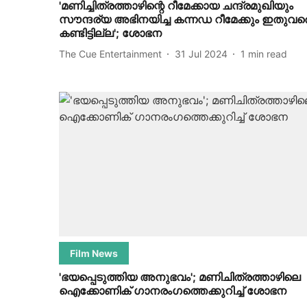
'മണിച്ചിത്രത്താഴിന്റെ റീമേക്കായ ചന്ദ്രമുഖിയും
സൗന്ദര്യ അഭിനയിച്ച കന്നഡ റീമേക്കും ഇതുവര
കണ്ടിട്ടില്ല'; ശോഭന
The Cue Entertainment
31 Jul 2024
1
min read
Film News
'ഭയപ്പെടുത്തിയ അനുഭവം'; മണിചിത്രത്താഴിലെ
ഐക്കോണിക് ഗാനരംഗത്തെക്കുറിച്ച് ശോഭന