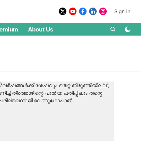
Sign in
remium
About Us