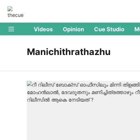
Videos
Opinion
Cue Studio
M
Manichithrathazhu