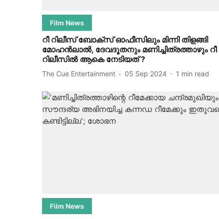
Film News
റീ റിലീസ് ബോക്സ് ഓഫീസിലും മിന്നി തിളങ്ങി
മോഹൻലാൽ, ദേവദൂതനും മണിച്ചിത്രത്താഴും റീ
റിലീസിൽ ആകെ നേടിയത് ?
The Cue Entertainment
05 Sep 2024
1
min read
Film News