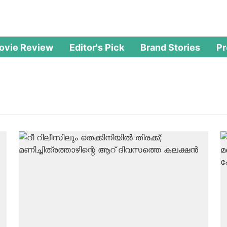
ovie Review
Editor's Pick
Brand Stories
P