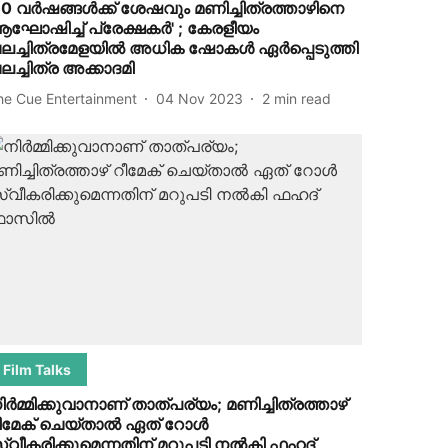
30 വർഷങ്ങൾക്ക് ശേഷവും മണിച്ചിത്രത്താഴിനെ
ഘോഷിച്ച് പ്രേക്ഷകർ' ; കേരളീയം
ലച്ചിത്രമേളയിൽ അധിക ഷോകൾ ഏർപ്പെടുത്തി
ലച്ചിത്ര അക്കാദമി
he Cue Entertainment
04 Nov 2023
2
min read
Film Talks
ിർമ്മിക്കുവാനാണ് താത്പര്യം; മണിച്ചിത്രത്താഴ്
ീമേക് ചെയ്‌താൽ ഏത് റോൾ
്വീകരിക്കുമെന്നതിന് മറുപടി നൽകി ഫഹദ്