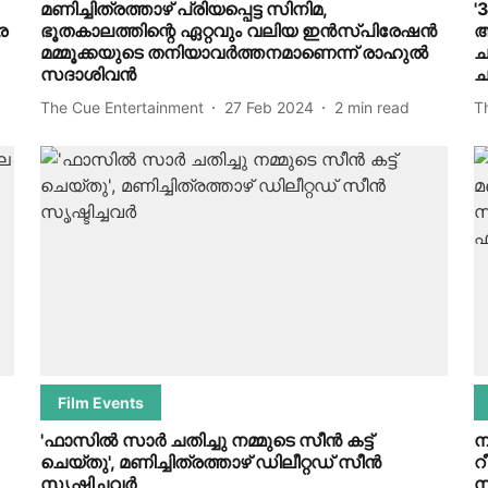
മണിച്ചിത്രത്താഴ് പ്രിയപ്പെട്ട സിനിമ,
'
െ
ഭൂതകാലത്തിന്റെ ഏറ്റവും വലിയ ഇൻസ്പിരേഷൻ
ആ
മമ്മൂക്കയുടെ തനിയാവർത്തനമാണെന്ന് രാഹുൽ
ച
സദാശിവൻ
ച
The Cue Entertainment
27 Feb 2024
2
min read
T
Film Events
'ഫാസില്‍ സാര്‍ ചതിച്ചു നമ്മുടെ സീന്‍ കട്ട്
ന
ചെയ്തു', മണിച്ചിത്രത്താഴ് ഡിലീറ്റഡ് സീന്‍
റ
സൃഷ്ടിച്ചവര്‍
സ