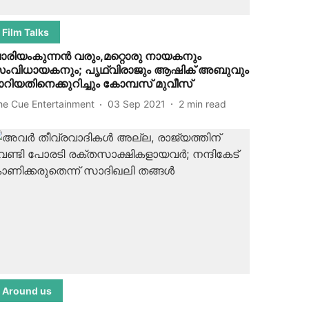
Film Talks
ാരിയംകുന്നന്‍ വരും,മറ്റൊരു നായകനും
ംവിധായകനും; പൃഥ്വിരാജും ആഷിക് അബുവും
ാറിയതിനെക്കുറിച്ചും കോമ്പസ് മുവീസ്
he Cue Entertainment
03 Sep 2021
2
min read
Around us