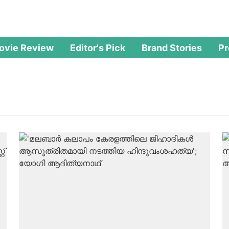
ovie Review
Editor's Pick
Brand Stories
P