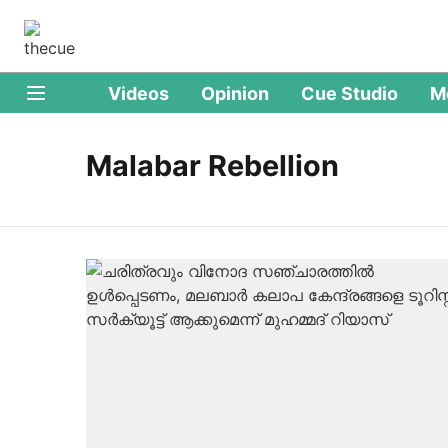
Videos
Opinion
Cue Studio
M
Malabar Rebellion