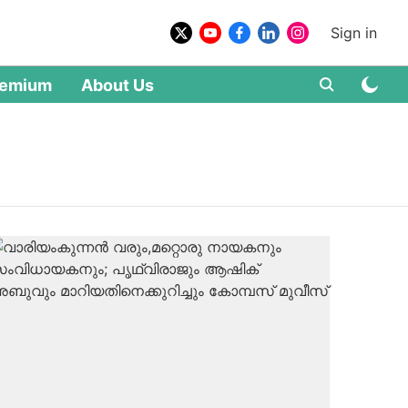
Sign in
remium
About Us