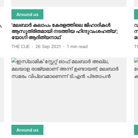
Around us
,
'മലബാര്‍ കലാപം കേരളത്തിലെ ജിഹാദികള്‍
വ
ആസൂത്രിതമായി നടത്തിയ ഹിന്ദുവംശഹത്യ';
സ
യോഗി ആദിത്യനാഥ്
മ
THE CUE
26 Sep 2021
1
min read
T
Around us