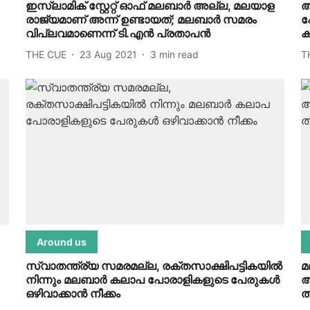
ഇസ്ലാമിക് സ്റ്റേറ്റ് ഓഫ് മലബാര്‍ അല്ല, മലയാള
അ
രാജ്യമാണ് അന്ന് ഉണ്ടായത്; മലബാര്‍ സമരം
പ
വിപ്ലവമാണെന്ന് ടി.എന്‍ പ്രതാപന്‍
ക
THE CUE
23 Aug 2021
3
min read
T
Around us
സ്വാതന്ത്ര്യ സമരമല്ല, രക്തസാക്ഷിപട്ടികയില്‍
മ
നിന്നും മലബാര്‍ കലാപ പോരാളികളുടെ പേരുകള്‍
ആ
ഒഴിവാക്കാന്‍ നീക്കം
ത