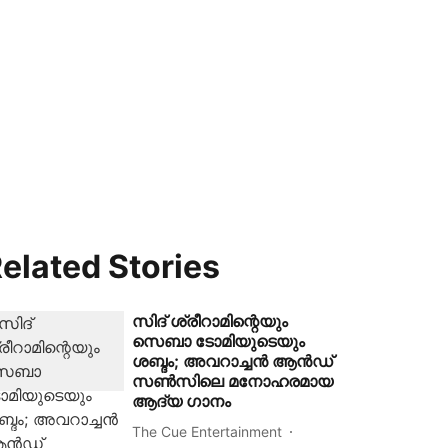
elated Stories
സിദ് ശ്രീറാമിന്റെയും
സെബാ ടോമിയുടെയും
ശബ്ദം; അവറാച്ചൻ ആൻഡ്
സൺസിലെ മനോഹരമായ
ആദ്യ ഗാനം
The Cue Entertainment