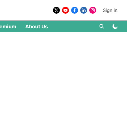
Sign in
remium
About Us