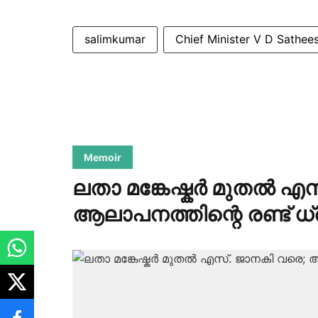
salimkumar
Chief Minister V D Sathee
Memoir
ലതാ മങ്കേഷ്കർ മുതൽ എ
ആലാപനത്തിന്റെ രണ്ട് ധ