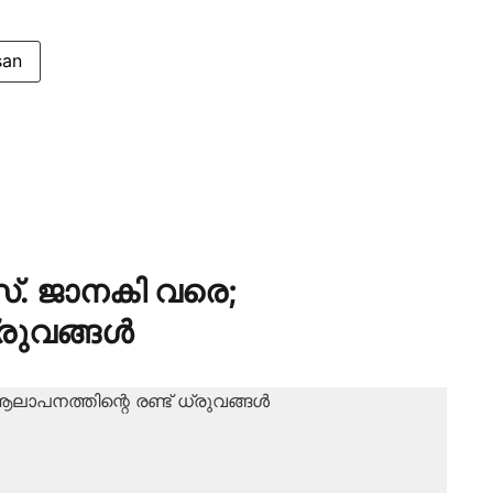
san
സ്. ജാനകി വരെ;
്രുവങ്ങൾ