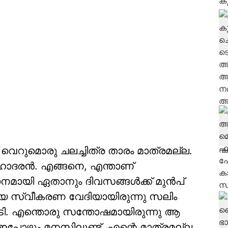
് വെറുമൊരു ചലച്ചിത്ര താരം മാത്രമല്ല.
സഹോദരന്‍. എങ്ങനെ, എന്താണ്
ായി ഏതാനും ദിവസങ്ങള്‍ക്ക് മുന്‍പ്
കിയ സ്വീകരണ വേദിയായിരുന്നു സലിം
ി. എന്തൊരു സന്തോഷമായിരുന്നു ആ
 ഇപ്പോഴും മനസിലുണ്ട്. എന്റെ മാത്രമല്ല