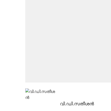
വി.ഡി.സതീശന്‍