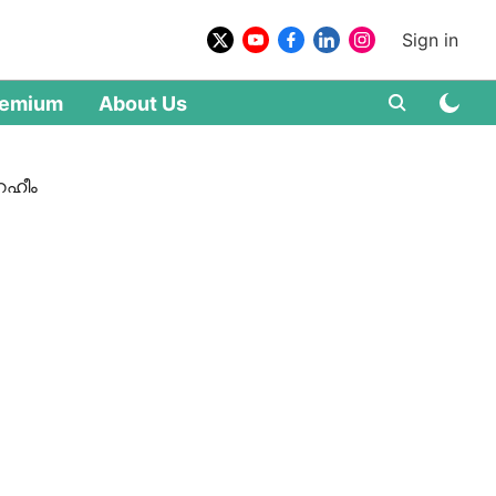
Sign in
remium
About Us