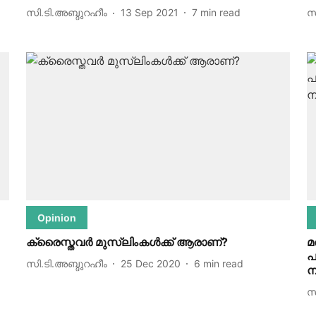
സി.ടി.അബ്ദുറഹീം
13 Sep 2021
7
min read
സ
Opinion
ക്രൈസ്തവർ മുസ്ലിംകൾക്ക് ആരാണ്?
മ
പ
സി.ടി.അബ്ദുറഹീം
25 Dec 2020
6
min read
ന
സ