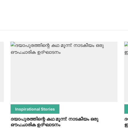
Inspirational Stories
ദയാപുരത്തിന്റെ കഥ മൂന്ന്: നാടകീയം ഒരു
ദ
ഔപചാരിക ഉദ്ഘാടനം
ഇ