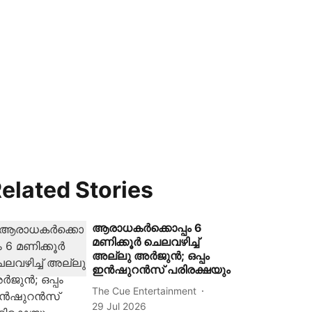
elated Stories
ആരാധകർക്കൊപ്പം 6
മണിക്കൂർ ചെലവഴിച്ച്
അല്ലു അർജുൻ; ഒപ്പം
ഇൻഷുറൻസ് പരിരക്ഷയും
The Cue Entertainment
29 Jul 2026