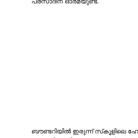
പ്രസാദിന് ഓര്‍മയുണ്ട്.
ബൗണ്ടറിയില്‍ ഇരുന്ന് സ്‌കൂളിലെ ഹോം