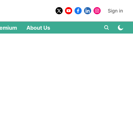
Sign in
remium
About Us