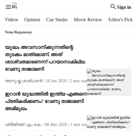
Sign in
H
Videos
Opinion
Cue Studio
Movie Review
Editor's Pick
e
a
Venu Rajamony
d
e
T
യുദ്ധം അവസാനിക്കുന്നതിന്റെ
r
a
തുടക്കം മാത്രമാണ്, അത്
m
g
ശാശ്വതമാണെന്ന് പറയാനാകില്ല;
e
R
വേണു രാജാമണി
n
e
u
s
അനുഷ്ക ശശിധരൻ
18 Jun 2026
2
min read
i
u
t
l
ഇറാന്‍ യുദ്ധത്തില്‍ ഇന്ത്യ എങ്ങനെ
e
t
പ്രതികരിക്കണം? വേണു രാജാമണി
m
s
അഭിമുഖം
s
ശ്രീജിത്ത് എം.കെ.
08 Mar 2026
1
min read