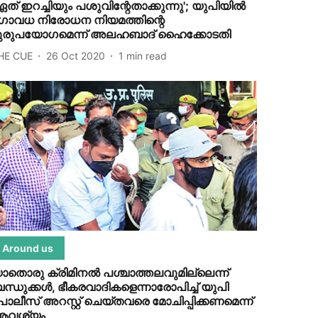
ഏത് ഇറച്ചിയും പശുവിന്റേതാക്കുന്നു'; യുപിയില്‍
ോവധ നിരോധന നിയമത്തിന്റെ
ുരുപയോഗമെന്ന് അലഹബാദ് ഹൈക്കോടതി
HE CUE
26 Oct 2020
1
min read
Around us
ാതൊരു ക്രിമിനല്‍ പശ്ചാത്തലവുമില്ലെന്ന്
ന്ധുക്കള്‍, ഭീകരവാദികളെന്നാരോപിച്ച് യുപി
ോലീസ് അറസ്റ്റ് ചെയ്തവരെ മോചിപ്പിക്കണമെന്ന്
ആവശ്യം