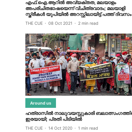
എഫ്.ഐ.ആറില്‍ അവ്യക്തത, മലയാളം
അപരിചിതഭാഷയെന്ന് വിചിത്രവാദം; മലയാളി
സ്ത്രീകള്‍ യുപിയില്‍ അറസ്റ്റിലായിട്ട് പത്ത് ദിവസം
THE CUE
08 Oct 2021
2
min read
Around us
ഹത്രാസില്‍ നാലുവയസ്സുകാരി ബലാത്സംഗത്തി
ഇരയായി; പ്രതി പിടിയില്‍
THE CUE
14 Oct 2020
1
min read