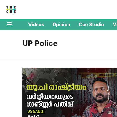
Videos
Opinion
Cue Studio
M
UP Police