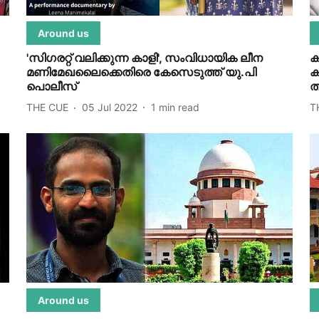
Around us
'സിഗരറ്റ് വലിക്കുന്ന കാളി', സംവിധായിക ലീന
ക
മണിമേഖലൈക്കെതിരെ കേസെടുത്ത് യു.പി
ക
പൊലീസ്
ത
THE CUE
05 Jul 2022
1
min read
T
Around us