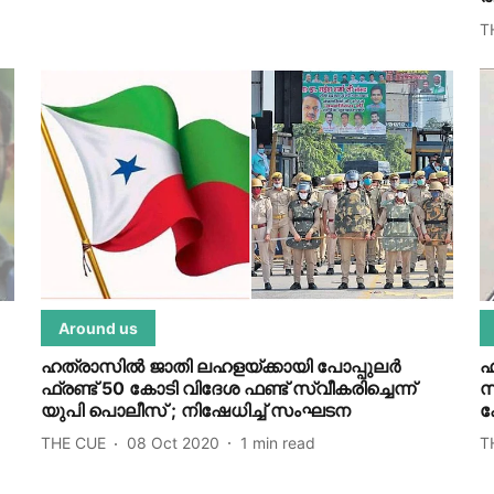
T
Around us
ഹത്രാസില്‍ ജാതി ലഹളയ്ക്കായി പോപ്പുലര്‍
ഹ
ഫ്രണ്ട് 50 കോടി വിദേശ ഫണ്ട് സ്വീകരിച്ചെന്ന്
സ
യുപി പൊലീസ് ; നിഷേധിച്ച് സംഘടന
ക
THE CUE
08 Oct 2020
1
min read
T