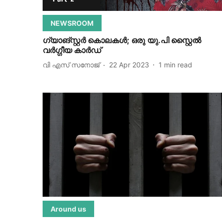
NEWSROOM
ഗ്യാങ്സ്റ്റർ കൊലകൾ; ഒരു യു.പി സ്റ്റൈൽ
വർഗ്ഗീയ കാർഡ്
വി എസ് സനോജ്
22 Apr 2023
1
min read
Around us