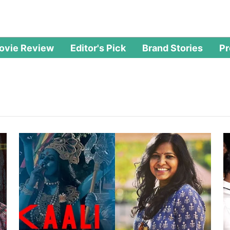
ovie Review
Editor's Pick
Brand Stories
P