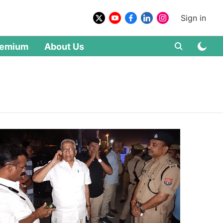
Sign in
remium
About Us