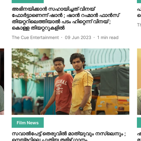
അഭിനയിക്കാൻ സഹായിച്ചത് വിനയ്
പ
ഫോർട്ടാണെന്ന് ഷാൻ ; ഷാൻ റഹ്മാൻ ഫാൻസ്
ക
തിയറ്ററിലെത്തിയാൽ പടം ഹിറ്റെന്ന് വിനയ് ;
T
കൊള്ള തിയറ്ററുകളിൽ
The Cue Entertainment
09 Jun 2023
1
min read
Film News
സവാല്‍പേട്ട് തെരുവില്‍ മാത്യുവും നസ്ലെനും ;
ഷ
നെയ്മറിലെ പുതിയ തമിഴ് ഗാനം
മ