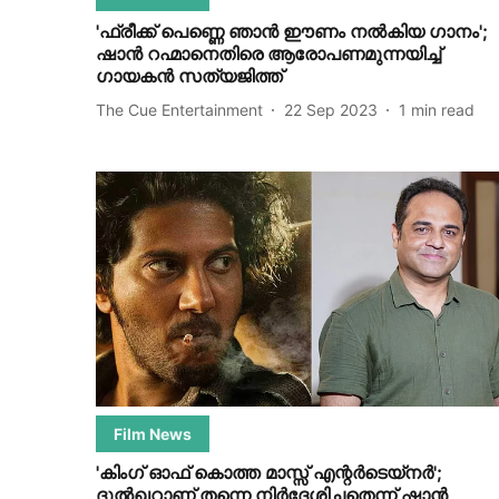
'ഫ്രീക്ക് പെണ്ണെ ഞാൻ ഈണം നൽകിയ ഗാനം';
ഷാൻ റഹ്മാനെതിരെ ആരോപണമുന്നയിച്ച്
ഗായകൻ സത്യജിത്ത്
The Cue Entertainment
22 Sep 2023
1
min read
Film News
'കിംഗ് ഓഫ് കൊത്ത മാസ്സ് എന്റര്‍ടെയ്‌നര്‍';
ദുല്‍ഖറാണ് തന്നെ നിര്‍ദേശിച്ചതെന്ന് ഷാന്‍