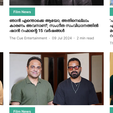
Film News
ഞാൻ എന്തൊക്കെ ആയോ, അതിനെല്ലാം
'
കാരണം അവനാണ്'; സംഗീത സംവിധാനത്തിൽ
എ
ഷാൻ റഹ്മാന്റെ 15 വർഷങ്ങൾ
മ
റ
The Cue Entertainment
09 Jul 2024
2
min read
T
Film News