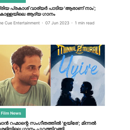
്രിയ പ്രകാശ് വാര്യര്‍ പാടിയ 'ആരാണ് നാം';
ൊള്ളയിലെ ആദ്യ ഗാനം
he Cue Entertainment
07 Jun 2023
1
min read
Film News
ാന്‍ റഹ്മാന്റെ സംഗീതത്തില്‍ 'ഉയിരേ'; മിന്നല്‍
ുരളിയിലെ ഗാനം പുറത്തിറങ്ങി