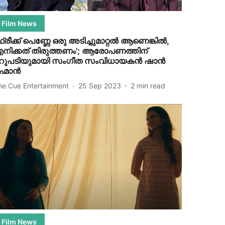
Film News
ഫ്രീക്ക് പെണ്ണേ ഒരു അടിച്ചുമാറ്റൽ ആണെങ്കിൽ,
നിക്കത് തിരുത്തണം'; ആരോപണത്തിന്
റുപടിയുമായി സം​ഗീത സംവിധായകൻ ഷാൻ
ഹ്മാൻ
he Cue Entertainment
25 Sep 2023
2
min read
Film News