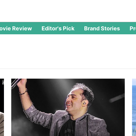
ovie Review
Editor's Pick
Brand Stories
P