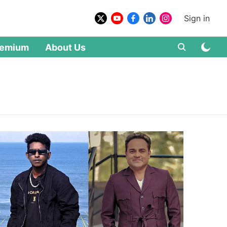
Sign in
remium
About Us