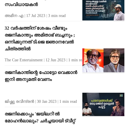
സംവിധായകൻ
അമീന എ
17 Jul 2023
3
min read
32 വർഷത്തിന് ശേഷം വീണ്ടും
രജനികാന്തും അമിതാഭ് ബച്ചനും ;
ഒന്നിക്കുന്നത് ടി.ജെ ജ്ഞാനവേല്‍
ചിത്രത്തിൽ
The Cue Entertainment
12 Jun 2023
1
min read
രജനികാന്തിന്റെ ഫോട്ടോ വെക്കാൻ
ഇനി അനുമതി വേണം
ജിഷ്ണു രവീന്ദ്രന്‍
30 Jan 2023
1
min read
രജനിക്കൊപ്പം 'ജയിലറി'ൽ
മോഹൻലാലും? ചർച്ചയായി ട്വീറ്റ്