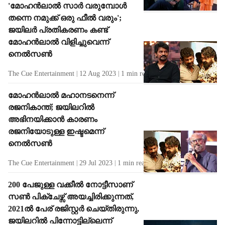
'മോഹൻലാൽ സാർ വരുമ്പോൾ
തന്നെ നമുക്ക് ഒരു ഫീൽ വരും';
ജയിലർ പ്രതികരണം കണ്ട്
മോഹൻലാൽ വിളിച്ചുവെന്ന്
നെൽസൺ
The Cue Entertainment
12 Aug 2023
1
min read
മോഹൻലാൽ മഹാനടനെന്ന്
രജനികാന്ത്; ജയിലറിൽ
അഭിനയിക്കാൻ കാരണം
രജനിയോടുള്ള ഇഷ്ടമെന്ന്
നെൽസൺ
The Cue Entertainment
29 Jul 2023
1
min read
200 പേജുള്ള വക്കീൽ നോട്ടീസാണ്
സൺ പിക്ചേഴ്സ് അയച്ചിരിക്കുന്നത്,
2021ൽ പേര് രജിസ്റ്റർ ചെയ്തിരുന്നു,
ജയിലറിൽ പിന്നോട്ടില്ലെന്ന്