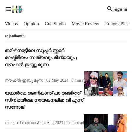
Sign in
H
Videos
Opinion
Cue Studio
Movie Review
Editor's Pick
e
a
rajanikanth
d
e
T
തമിഴ് നാട്ടിലെ സൂപ്പർ സ്റ്റാർ
r
a
രാഷ്ട്രീയം: സത്യവും മിഥ്യയും ;
m
g
നൗഫൽ ഇബ്നു മൂസ
e
R
n
e
നൗഫൽ ഇബ്നു മൂസ
02 May 2024
8
min read
u
s
i
u
യഥാർത്ഥ രജനികാന്ത് പാ രഞ്ജിത്ത്
t
l
സിനിമയിലെ നായകനല്ല: വി.എസ്
e
t
m
സനോജ്
s
s
വി എസ് സനോജ്
24 Aug 2023
1
min read