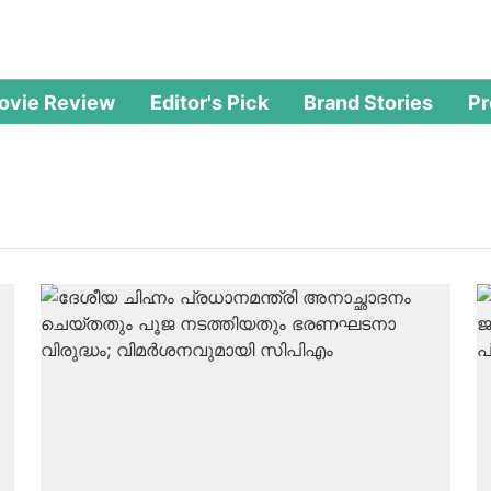
ovie Review
Editor's Pick
Brand Stories
P