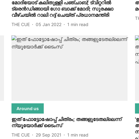
മോദിയോട് കലിതുള്ളി പഞ്ചാബ്; ട്വിറ്ററില്‍
അ
ട്രെന്‍ഡിങ്ങായി ഗോ ബാക്ക് മോദി; സുരക്ഷാ
മ
വീഴ്ചയില്‍ റാലി റദ്ദ് ചെയ്ത് പ്രധാനമന്ത്രി
T
THE CUE
05 Jan 2022
1
min read
Around us
ഇത് ഫോട്ടോഷോപ്പ് ചിത്രം; തങ്ങളുടേതല്ലെന്ന്
'
ന്യൂയോര്‍ക്ക് ടൈംസ്
ആ
ന
THE CUE
29 Sep 2021
1
min read
പ