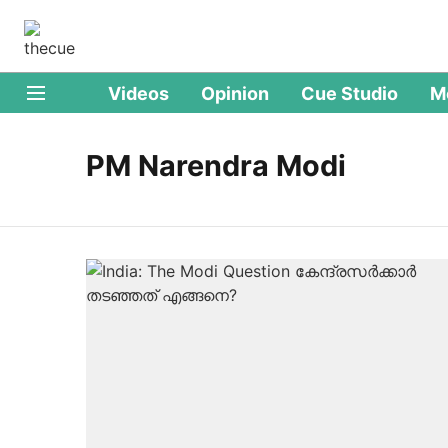
Videos
Opinion
Cue Studio
M
PM Narendra Modi