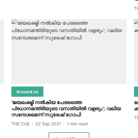
T
Around us
'ജയലക്ഷ്മി നല്‍കിയ പേരത്തൈ
മ
പ്രധാനമന്ത്രിയുടെ വസതിയില്‍ വളരും'; വലിയ
ക
സന്ദേശമെന്ന് സുരേഷ് ഗോപി
T
THE CUE
02 Sep 2021
1
min read