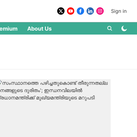
Sign in
remium
About Us