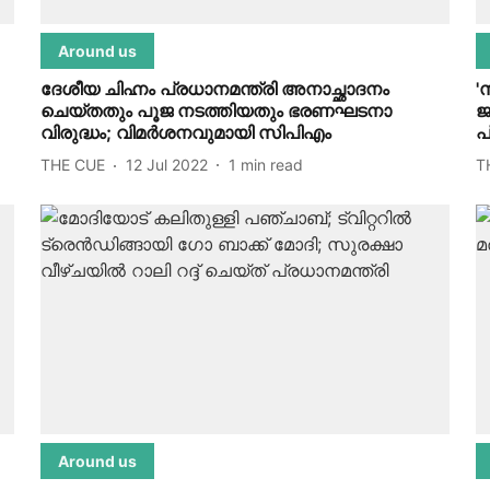
Around us
ദേശീയ ചിഹ്നം പ്രധാനമന്ത്രി അനാച്ഛാദനം
'
ചെയ്തതും പൂജ നടത്തിയതും ഭരണഘടനാ
ജ
വിരുദ്ധം; വിമര്‍ശനവുമായി സിപിഎം
പ
THE CUE
12 Jul 2022
1
min read
T
Around us