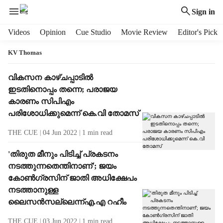
Sign in
H
Videos
Opinion
Cue Studio
Movie Review
Editor's Pick
e
a
KV Thomas
d
e
T
വികസന കാഴ്ചപ്പാടില്‍
r
a
ഇടതിനൊപ്പം തന്നെ; പരാജയ
m
g
കാരണം സിപിഎം
e
R
പരിശോധിക്കുമെന്ന് കെ.വി തോമസ്
n
e
u
s
THE CUE
04 Jun 2022
1
min read
i
u
t
l
'തിരുത മീനും പിടിച്ച് പ്രകടനം
e
t
നടത്തുന്നതെന്തിനാണ്'; ജയം
m
s
കോണ്‍ഗ്രസിന് ജാതി അധിക്ഷേപം
s
നടത്താനുള്ള
ലൈസന്‍സല്ലെന്ന്‌എ.എ റഹീം
THE CUE
03 Jun 2022
1
min read