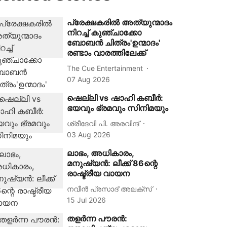
പ്രേക്ഷകരിൽ അത്യുന്മാദം
നിറച്ച് കുഞ്ചാക്കോ
ബോബൻ ചിത്രം'ഉന്മാദം'
രണ്ടാം വാരത്തിലേക്ക്
The Cue Entertainment
07 Aug 2026
ഷെല്ലി vs ഷാഹി കബീര്‍:
ഭയവും ഭ്രമവും സിനിമയും
ശ്രീദേവി പി. അരവിന്ദ്
03 Aug 2026
ലാഭം, അധികാരം,
മനുഷ്യൻ: ലീക്ക് 86ന്റെ
രാഷ്ട്രീയ വായന
നവീൻ പ്രസാദ് അലക്സ്‌
15 Jul 2026
തളര്‍ന്ന പൗരന്‍: