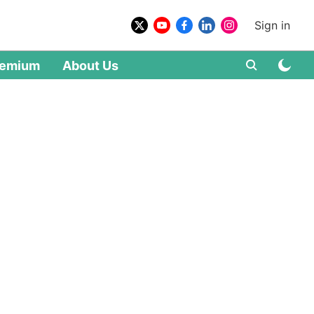
Sign in
remium
About Us