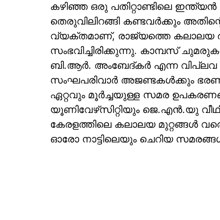
കഴിഞ്ഞ ഒരു പതിറ്റാണ്ടിലെ ഇന്ത്യൻ
തെരുവിലിറങ്ങി കണ്ടവർക്കും അതിന്റ
വ്യക്തമാണ്, രാജ്യത്തെ കലാലയ രാ
സംഭവിച്ചിരിക്കുന്നു. കാമ്പസ് ചുമര
ബി.ആർ. അംബേദ്കർ എന്ന വിപ്ലവ
സംഘപരിവാർ അജണ്ടകൾക്കും ഭരണക
ഏറ്റവും മൂർച്ചയുള്ള സമര ഉപകരണ
യൂണിവേഴ്‌സിറ്റിയും ജെ.എൻ.യു വ
കേരളത്തിലെ കലാലയ മുറ്റങ്ങൾ വരെ
ഓരോ നാട്ടിലെയും ചെറിയ സമരങ്ങൾ