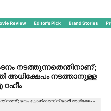
ovie Review
Editor's Pick
Brand Stories
P
്രകടനം നടത്തുന്നതെന്തിനാണ്';
ി അധിക്ഷേപം നടത്താനുള്ള
 റഹീം