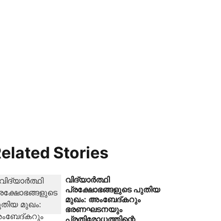
elated Stories
വിദ്യാർത്ഥി
പ്രക്ഷോഭങ്ങളുടെ പുതിയ
മുഖം: അംബേദ്കറും
ഭരണഘടനയും
പ്രതിരോധത്തിന്റെ