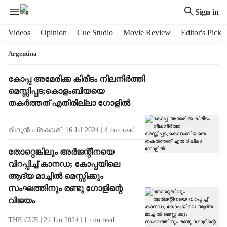
Sign in
H
Videos
Opinion
Cue Studio
Movie Review
Editor's Pick
e
a
Argentina
d
e
T
കോപ്പ അമേരിക്ക കിരീടം നിലനിർത്തി
r
a
മെസ്സിപ്പട;കൊളംബിയയെ
m
g
തകര്‍ത്തത് എതിരില്ലാ ഗോളില്‍
e
R
n
e
മിഥുൻ പ്രകാശ്
16 Jul 2024
4
min read
u
s
i
u
തോറ്റെങ്കിലും അര്‍ജന്റീനയെ
t
l
വിറപ്പിച്ച് കാനഡ; കോപ്പയിലെ
e
t
m
ആദ്യ മാച്ചില്‍ മെസ്സിക്കും
s
s
സംഘത്തിനും രണ്ടു ഗോളിന്റെ
വിജയം
THE CUE
21 Jun 2024
1
min read