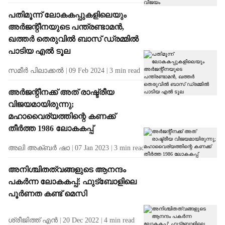
പതിമൂന്ന് ലോകകപ്പുകളിലെയും
അർജന്റീനയുടെ പന്ത്രണ്ടാമൻ,
ഖത്തർ തെരുവിൽ ബാസ് ഡ്രമ്മിൽ
പാടിയ എൽ ടൂല
സമീർ പിലാക്കൽ
09 Feb 2024
3
min read
അർജന്റീനക്ക് അത് രാഷ്ട്രീയ
വിജയമായിരുന്നു;
മഹാവൈര്യത്തിന്റെ കണക്ക്
തീർത്ത 1986 ലോകകപ്പ്
അലി അക്ബർ ഷാ
07 Jan 2023
3
min read
അനിശ്ചിതത്വങ്ങളുടെ ആനന്ദം
പകർന്ന ലോകകപ്പ്; ഫുട്ബോളിലെ
പൂർണത കണ്ട് മെസി
ശ്രീജിത്ത് എൻ
20 Dec 2022
4
min read