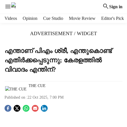
Sign in
H
Videos
Opinion
Cue Studio
Movie Review
Editor's Pick
e
a
ADVERTISEMENT / WIDGET
d
e
r
എന്താണ് പിഎം ശ്രീ, എന്തുകൊണ്ട്
m
എതിര്‍ക്കപ്പെടുന്നു; കേരളത്തില്‍
e
n
വിവാദം എന്തിന്?
u
i
t
THE CUE
e
Published on :
22 Oct 2025, 7:00 PM
m
s
S
o