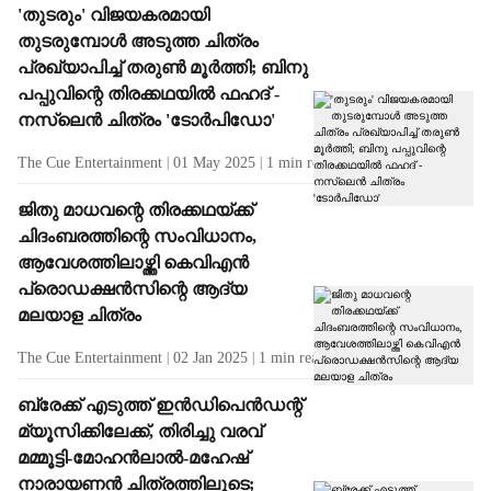
'തുടരും' വിജയകരമായി
തുടരുമ്പോൾ അടുത്ത ചിത്രം
പ്രഖ്യാപിച്ച് തരുൺ മൂർത്തി; ബിനു
പപ്പുവിന്റെ തിരക്കഥയിൽ ഫഹദ് -
നസ്ലെൻ ചിത്രം 'ടോർപിഡോ'
The Cue Entertainment
01 May 2025
1
min read
ജിതു മാധവന്റെ തിരക്കഥയ്ക്ക്
ചിദംബരത്തിന്റെ സംവിധാനം,
ആവേശത്തിലാഴ്ത്തി കെവിഎൻ
പ്രൊഡക്ഷൻസിന്റെ ആദ്യ
മലയാള ചിത്രം
The Cue Entertainment
02 Jan 2025
1
min read
ബ്രേക്ക് എടുത്ത് ഇൻഡിപെൻഡന്റ്
മ്യൂസിക്കിലേക്ക്, തിരിച്ചു വരവ്
മമ്മൂട്ടി-മോഹൻലാൽ-മഹേഷ്
നാരായണൻ ചിത്രത്തിലൂടെ;