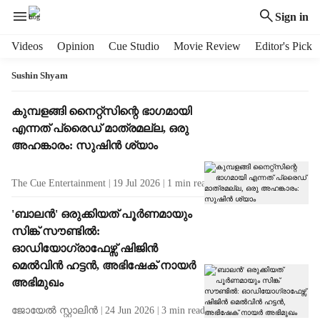
Sign in
H
Videos
Opinion
Cue Studio
Movie Review
Editor's Pick
e
a
Sushin Shyam
d
e
T
കുമ്പളങ്ങി നൈറ്റ്‌സിന്റെ ഭാഗമായി
r
a
എന്നത് പ്രൈഡ് മാത്രമല്ല, ഒരു
m
g
അഹങ്കാരം: സുഷിൻ ശ്യാം
e
R
n
e
The Cue Entertainment
19 Jul 2026
1
min read
u
s
i
u
'ബാലൻ' ഒരുക്കിയത് പൂർണമായും
t
l
സിങ്ക് സൗണ്ടിൽ:
e
t
m
ഓഡിയോഗ്രാഫേഴ്സ് ഷിജിൻ
s
s
മെൽവിൻ ഹട്ടൻ, അഭിഷേക് നായർ
അഭിമുഖം
ജോയേൽ സ്റ്റാലിൻ
24 Jun 2026
3
min read