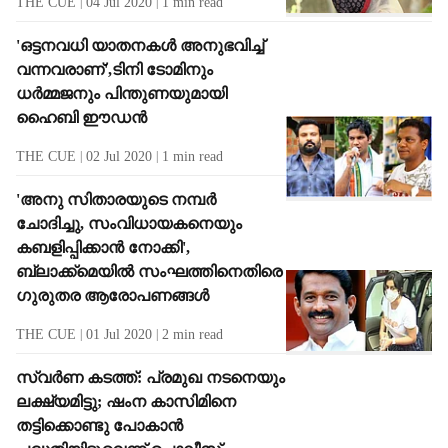
THE CUE
04 Jul 2020
1
min read
'ഒട്ടനവധി യാതനകള്‍ അനുഭവിച്ച്
വന്നവരാണ്',ടിനി ടോമിനും
ധര്‍മ്മജനും പിന്തുണയുമായി
ഹൈബി ഈഡന്‍
THE CUE
02 Jul 2020
1
min read
'അനു സിതാരയുടെ നമ്പര്‍
ചോദിച്ചു, സംവിധായകനെയും
കബളിപ്പിക്കാന്‍ നോക്കി',
ബ്ലാക്ക്‌മെയില്‍ സംഘത്തിനെതിരെ
ഗുരുതര ആരോപണങ്ങള്‍
THE CUE
01 Jul 2020
2
min read
സ്വര്‍ണ കടത്ത്: പ്രമുഖ നടനെയും
ലക്ഷ്യമിട്ടു; ഷംന കാസിമിനെ
തട്ടിക്കൊണ്ടു പോകാന്‍