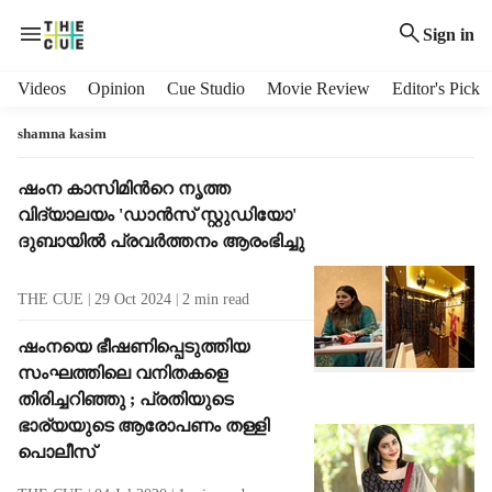
Sign in
H
Videos
Opinion
Cue Studio
Movie Review
Editor's Pick
e
a
shamna kasim
d
e
T
ഷംന കാസിമിന്‍റെ നൃത്ത
r
a
വിദ്യാലയം 'ഡാന്‍സ് സ്റ്റുഡിയോ'
m
g
ദുബായില്‍ പ്രവർത്തനം ആരംഭിച്ചു
e
R
n
e
THE CUE
29 Oct 2024
2
min read
u
s
i
u
ഷംനയെ ഭീഷണിപ്പെടുത്തിയ
t
l
സംഘത്തിലെ വനിതകളെ
e
t
m
തിരിച്ചറിഞ്ഞു ; പ്രതിയുടെ
s
s
ഭാര്യയുടെ ആരോപണം തള്ളി
പൊലീസ്