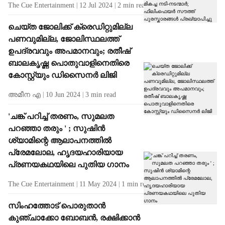
The Cue Entertainment
12 Jul 2024
2
min read
ചെയ്ത ജോലിക്ക് ക്രെഡിറ്റുമില്ല
പണവുമില്ല, ജോലിസ്ഥലത്ത്
ഉപദ്രവവും അപമാനവും; രതീഷ്
ബാലകൃഷ്ണ പൊതുവാളിനെതിരെ
കോസ്റ്റ്യും ഡിസെെനർ ലിജി
അമീന എ
10 Jun 2024
3
min read
'ചങ്ക് പറിച്ച് തരണം, സുമലത
പറഞ്ഞാ തരും ' ; സുഷിൻ
ശ്യാമിന്റെ ആലാപനത്തിൽ
പ്രേമലോല, ഹൃദയഹാരിയായ
പ്രണയകഥയിലെ പുതിയ ഗാനം
The Cue Entertainment
11 May 2024
1
min read
സിംഹത്തോട് പൊരുതാൻ
കുഞ്ചാക്കോ ബോബൻ, രക്ഷിക്കാൻ