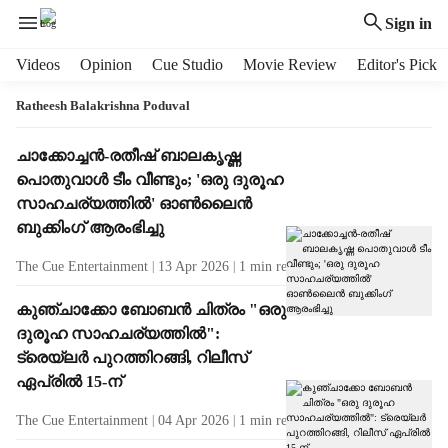
Sign in
H
Videos
Opinion
Cue Studio
Movie Review
Editor's Pick
e
a
Ratheesh Balakrishna Poduval
d
e
T
ചാക്കോച്ചൻ-രതീഷ് ബാലകൃഷ്ണ
r
a
പൊതുവാൾ ടീം വീണ്ടും; 'ഒരു ദുരൂഹ
m
g
സാഹചര്യത്തിൽ' ഓൺലൈൻ
e
R
ബുക്കിംഗ് ആരംഭിച്ചു
n
e
u
s
The Cue Entertainment
13 Apr 2026
1
min read
i
u
t
l
കുഞ്ചാക്കോ ബോബൻ ചിത്രം "ഒരു
e
t
ദുരൂഹ സാഹചര്യത്തിൽ":
m
s
ട്രെയ്‌ലർ പുറത്തിറങ്ങി, റിലീസ്
s
ഏപ്രിൽ 15-ന്
The Cue Entertainment
04 Apr 2026
1
min read