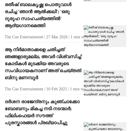
രതീഷ് ബാലകൃഷ്ണ പൊതുവാൾ
രചിച്ച 'ഞാൻ ആൽക്കലി'; 'ഒരു
ദുരൂഹ സാഹചര്യത്തിൽ'
ആദ്യഗാനമെത്തി
The Cue Entertainment
27 Mar 2026
1
min read
ആ നിർമാതാക്കളെ ചതിച്ചത്
ഞങ്ങളാരുമല്ല, അവർ വിശ്വസിച്ച്
കോടികൾ മുടക്കിയ അവരുടെ
സംവിധായകനാണ് അത് ചെയ്തത്:
ബിനു മണമ്പൂർ
The Cue Entertainment
10 Feb 2025
1
min read
ദർശന രാജേന്ദ്രനും കുഞ്ചാക്കോ
ബോബനും മികച്ച നടി-നടന്മാർ;
ഫിലിംഫെയര്‍ സൗത്ത്
പുരസ്കാരങ്ങൾ പ്രഖ്യാപിച്ചു