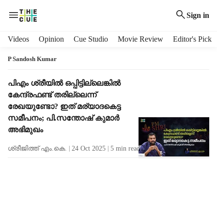
Sign in
H
Videos
Opinion
Cue Studio
Movie Review
Editor's Pick
e
a
P Sandosh Kumar
d
e
T
പിഎം ശ്രീയില്‍ ഒപ്പിട്ടില്ലെങ്കില്‍
r
a
കേന്ദ്രഫണ്ട് തരില്ലെന്ന്
m
g
രേഖയുണ്ടോ? ഇത് മര്യാദകെട്ട
e
R
സമീപനം; പി.സന്തോഷ് കുമാര്‍
n
e
അഭിമുഖം
u
s
i
u
ശ്രീജിത്ത് എം.കെ.
24 Oct 2025
5
min read
t
l
e
t
m
s
s