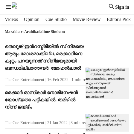
Sign in
H
Videos
Opinion
Cue Studio
Movie Review
Editor's Pick
e
a
Marakkar: Arabikadalinte Simham
d
e
T
തെലുങ്ക് ഇന്‍റസ്ട്രിയില്‍ സിനിമയെ
r
a
ആരും മോശമാക്കില്ല, മരക്കാറിനെ
m
g
കുറ്റം പറയുന്നത് സിനിമയുമായി
e
R
ബന്ധമില്ലാത്തവര്‍: മോഹന്‍ലാല്‍
n
e
u
s
The Cue Entertainment
16 Feb 2022
1
min read
i
u
t
l
മരക്കാര്‍ ഓസ്‌കാര്‍ നോമിനേഷന്‍
e
t
യോഗ്യതാ പട്ടികയില്‍, തമിഴില്‍
m
s
നിന്ന് ജയ്ഭീം
s
The Cue Entertainment
21 Jan 2022
3
min read