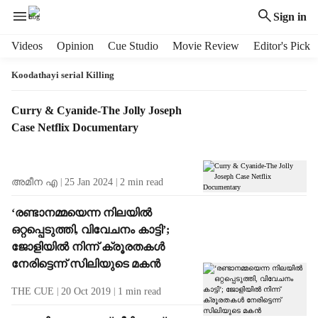
Sign in
H
Videos
Opinion
Cue Studio
Movie Review
Editor's Pick
e
a
Koodathayi serial Killing
d
e
T
Curry & Cyanide-The Jolly Joseph
r
a
Case Netflix Documentary
m
g
e
R
n
e
അമീന എ
25 Jan 2024
2
min read
u
s
i
u
‘രണ്ടാനമ്മയെന്ന നിലയില്‍
t
l
ഒറ്റപ്പെടുത്തി, വിവേചനം കാട്ടി’;
e
t
m
ജോളിയില്‍ നിന്ന് ക്രൂരതകള്‍
s
s
നേരിട്ടെന്ന് സിലിയുടെ മകന്‍
THE CUE
20 Oct 2019
1
min read