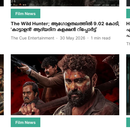
Film News
The Wild Hunter; ആഗോളതലത്തിൽ 9.02 കോടി,
H
'കാട്ടാളൻ' ആദ്യദിന കളക്ഷൻ റിപ്പോർട്ട്
ഏ
പ
The Cue Entertainment
30 May 2026
1
min read
T
Film News