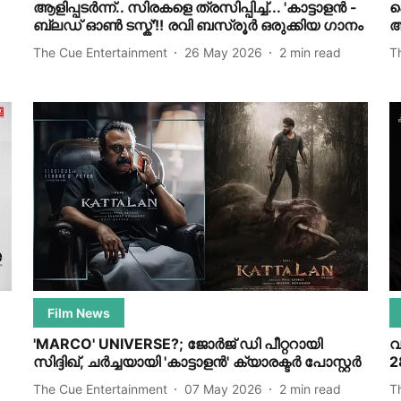
ആളിപ്പടർന്ന്.. സിരകളെ ത്രസിപ്പിച്ച്... 'കാട്ടാളൻ -
പ
ബ്ലഡ് ഓൺ ടസ്ക്'!! രവി ബസ്രൂർ ഒരുക്കിയ ഗാനം
അ
The Cue Entertainment
26 May 2026
2
min read
T
Film News
'MARCO' UNIVERSE?; ജോർജ് ഡി പീറ്ററായി
വ
സിദ്ദിഖ്, ചർച്ചയായി 'കാട്ടാളൻ' ക്യാരക്ടർ പോസ്റ്റർ
2
The Cue Entertainment
07 May 2026
2
min read
T