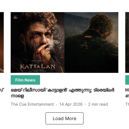
Film News
സ്
മെയ് റിലീസായി 'കാട്ടാളൻ' എത്തുന്നു; ട്രെയ്‌ലർ
H
നാളെ
ബ
The Cue Entertainment
14 Apr 2026
2
min read
T
Load More