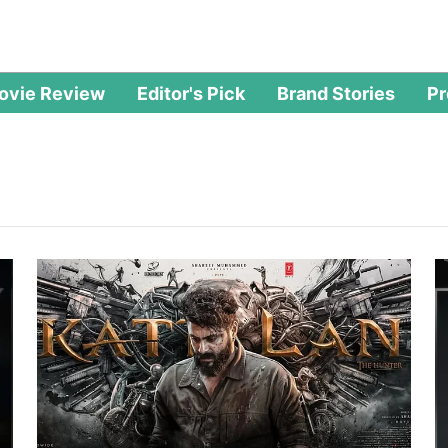
ovie Review
Editor's Pick
Brand Stories
P