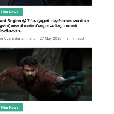
Film News
unt Begins @ 7;'കാട്ടാളൻ' ആദ്യഷോ രാവിലെ
ഴിന്, അഡ്വാൻസ് ബുക്കിംഗിലും വമ്പൻ
്രതികരണം
he Cue Entertainment
27 May 2026
2
min read
Film News