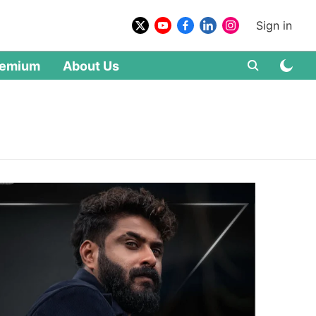
Sign in
remium
About Us