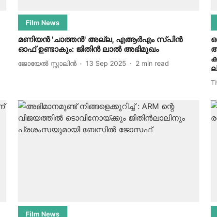
Film News
മണിയൻ 'ചാത്തൻ' അല്ല, എആർഎം സ്പിൻ
ഒ
ഓഫ് ഉണ്ടാകും: ജിതിൻ ലാൽ അഭിമുഖം
അ
ക
ജോയേൽ സ്റ്റാലിൻ
13 Sep 2025
2
min read
ലി
T
Film News