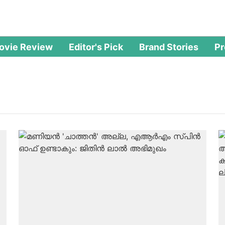
ovie Review
Editor's Pick
Brand Stories
P