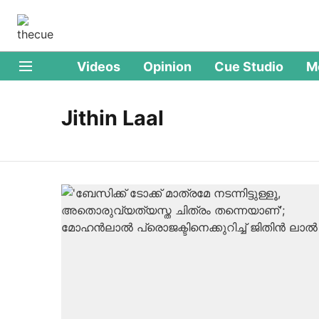
Videos
Opinion
Cue Studio
M
Jithin Laal