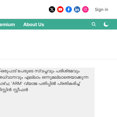
Sign in
remium
About Us