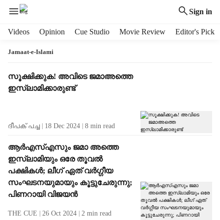
Sign in
H
Videos
Opinion
Cue Studio
Movie Review
Editor's Pick
e
a
Jamaat-e-Islami
d
e
T
സൂക്ഷിക്കുക! അവിടെ ജമാഅത്തെ
r
a
ഇസ്ലാമിക്കാരുണ്ട്
m
g
e
R
n
e
ദീപക് പച്ച
18 Dec 2024
8
min read
u
s
i
u
ആര്‍എസ്എസും ജമാ അത്തെ
t
l
ഇസ്ലാമിയും ഒരേ തൂവല്‍
e
t
m
പക്ഷികള്‍; ലീഗ് ഏത് വര്‍ഗ്ഗീയ
s
s
സംഘടനയുമായും കൂട്ടുചേരുന്നു;
പിണറായി വിജയൻ
THE CUE
26 Oct 2024
2
min read