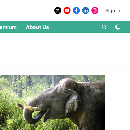
Sign in
remium
About Us