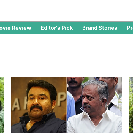
ovie Review
Editor's Pick
Brand Stories
P