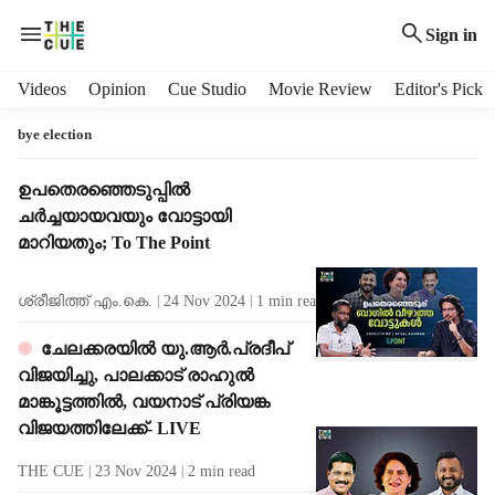
Sign in
H
Videos
Opinion
Cue Studio
Movie Review
Editor's Pick
e
a
bye election
d
e
T
ഉപതെരഞ്ഞെടുപ്പില്‍
r
a
ചര്‍ച്ചയായവയും വോട്ടായി
m
g
മാറിയതും; To The Point
e
R
n
e
ശ്രീജിത്ത് എം.കെ.
24 Nov 2024
1
min read
u
s
i
u
ചേലക്കരയില്‍ യു.ആര്‍.പ്രദീപ്
t
l
വിജയിച്ചു, പാലക്കാട് രാഹുല്‍
e
t
m
മാങ്കൂട്ടത്തില്‍, വയനാട് പ്രിയങ്ക
s
s
വിജയത്തിലേക്ക്‌- LIVE
THE CUE
23 Nov 2024
2
min read