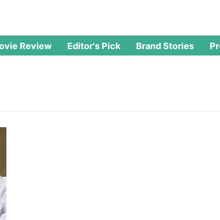
ovie Review
Editor's Pick
Brand Stories
P