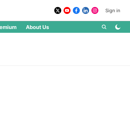
Sign in
remium
About Us