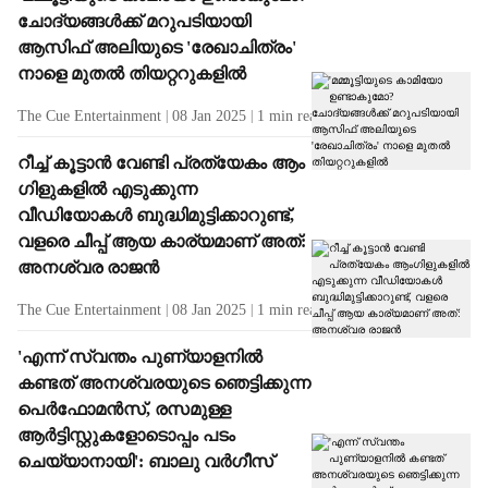
ചോദ്യങ്ങൾക്ക് മറുപടിയായി
ആസിഫ് അലിയുടെ 'രേഖാചിത്രം'
നാളെ മുതൽ തിയറ്ററുകളിൽ
The Cue Entertainment
08 Jan 2025
1
min read
റീച്ച് കൂട്ടാൻ വേണ്ടി പ്രത്യേകം ആം​
ഗിളുകളിൽ എടുക്കുന്ന
വീഡിയോകൾ ബുദ്ധിമുട്ടിക്കാറുണ്ട്,
വളരെ ചീപ്പ് ആയ കാര്യമാണ് അത്:
അനശ്വര രാജൻ
The Cue Entertainment
08 Jan 2025
1
min read
'എന്ന് സ്വന്തം പുണ്യാളനിൽ
കണ്ടത് അനശ്വരയുടെ ഞെട്ടിക്കുന്ന
പെർഫോമൻസ്, രസമുള്ള
ആർട്ടിസ്റ്റുകളോടൊപ്പം പടം
ചെയ്യാനായി': ബാലു വർഗീസ്