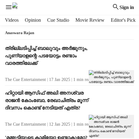
Sign in
H
Videos
Opinion
Cue Studio
Movie Review
Editor's Pick
e
a
Anaswara Rajan
d
e
T
ത്രില്ലടിപ്പിച്ച് ബാലുവും അർജുനും,
r
a
പുണ്യാളന്റെ പടയോട്ടം രണ്ടാം
m
g
വാരത്തിലേക്ക്
e
R
n
e
The Cue Entertainment
17 Jan 2025
1
min read
u
s
i
u
ഹിറ്റായി ആസിഫ് അലി അനശ്വര
t
l
രാജൻ കോംബോ, രേഖാചിത്രം മൂന്ന്
e
t
m
ദിവസം കൊണ്ട് നേടിയത് എത്ര?
s
s
The Cue Entertainment
12 Jan 2025
1
min read
'മമ്മൂട്ടിയുടെ കാമിയോ ഉണ്ടാകുമോ?