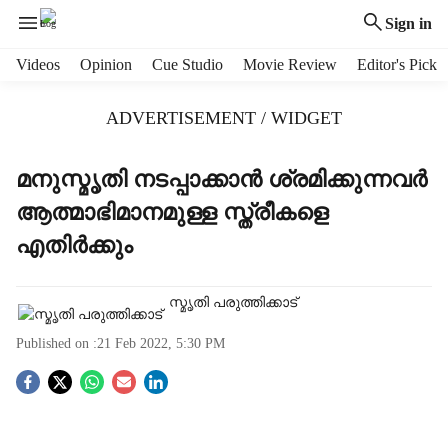
Sign in
H
Videos
Opinion
Cue Studio
Movie Review
Editor's Pick
e
a
ADVERTISEMENT / WIDGET
d
e
r
മനുസ്മൃതി നടപ്പാക്കാന്‍ ശ്രമിക്കുന്നവര്‍
m
ആത്മാഭിമാനമുള്ള സ്ത്രീകളെ
e
n
എതിര്‍ക്കും
u
i
t
സ്മൃതി പരുത്തിക്കാട്‌
e
Published on :
21 Feb 2022, 5:30 PM
m
s
S
o