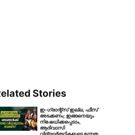
elated Stories
ഇ-ഗ്രാന്റ്‌സ് ഇല്ല, ഫീസ്
അടക്കണം; ഇങ്ങനെയും
നിഷേധിക്കപ്പെടാം,
ആദിവാസി
വിദ്യാര്‍ത്ഥികളുടെ ഉന്നത