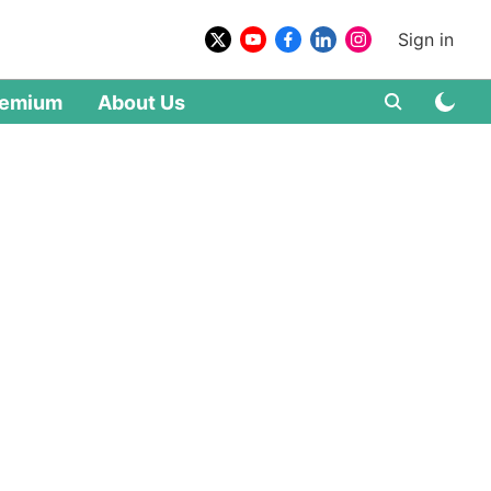
Sign in
remium
About Us