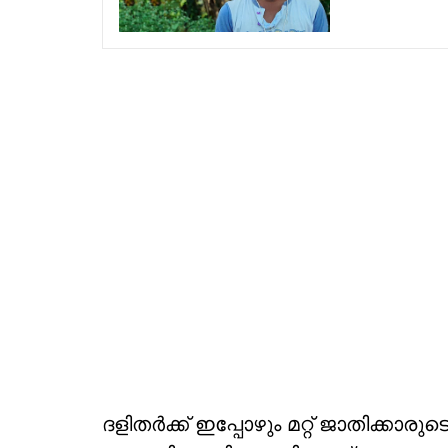
ദളിതര്‍ക്ക് ഇപ്പോഴും മറ്റ് ജാതിക്കാര