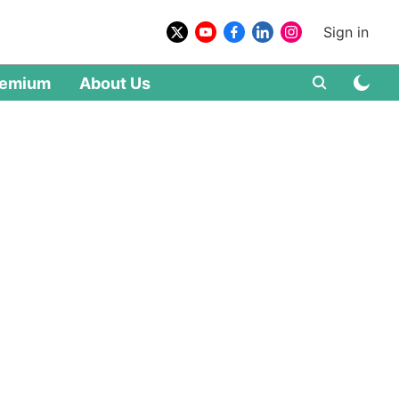
Sign in
remium
About Us