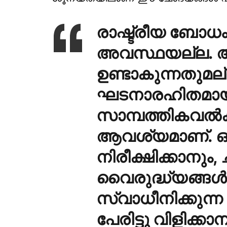
രാഷ്ട്രീയ ബോധം
അവസ്ഥയല്ല. അത
ഉണ്ടാകുന്നതുമല
ഘടനാരഹിതമാ
സാമ്പത്തികവല്‍ക
ആവശ്യമാണ്. ഒരാള
നിരീക്ഷിക്കാനും, 
വൈരുദ്ധ്യങ്ങള്
സ്വാധീനിക്കുന്ന
പേരിട്ടു വിളിക്ക