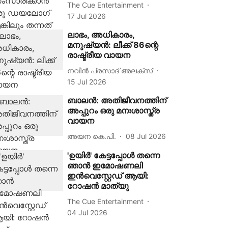
The Cue Entertainment
17 Jul 2026
ലാഭം, അധികാരം,
മനുഷ്യൻ: ലീക്ക് 86ന്റെ
രാഷ്ട്രീയ വായന
നവീൻ പ്രസാദ് അലക്സ്‌
15 Jul 2026
ബാലന്‍: അതിജീവനത്തിന്
അപ്പുറം ഒരു മനഃശാസ്ത്ര
വായന
അയന കെ.പി.
08 Jul 2026
'ഉയിർ' കേട്ടപ്പോൾ തന്നെ
ഞാൻ ഇമോഷണലി
ഇൻവെസ്റ്റേഡ് ആയി:
റോഷൻ മാത്യു
The Cue Entertainment
04 Jul 2026