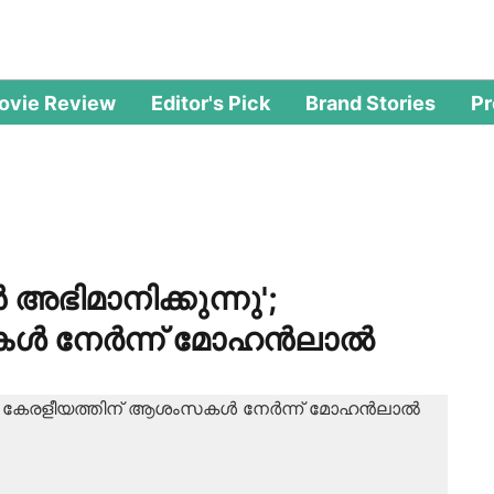
ovie Review
Editor's Pick
Brand Stories
P
ിമാനിക്കുന്നു';
കൾ നേർന്ന് മോഹൻലാൽ