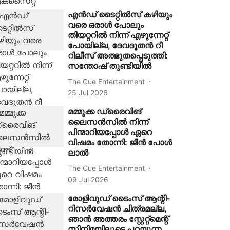
എൻഡ് ടൈറ്റിൽസ് കഴിയും
വരെ ഒരാൾ പോലും
തിയറ്ററിൽ നിന്ന് എഴുന്നേറ്റ്
പോയില്ല, ദേവദൂതൻ റീ
റിലീസ് അത്ഭുതപ്പെടുത്തി:
സന്തോഷ് തുണ്ടിയിൽ
The Cue Entertainment
25 Jul 2026
മമ്മൂക്ക ഡ്രൈവിങ്
ലൈസൻസിൽ നിന്ന്
പിന്മാറിയപ്പോൾ ഏറെ
വിഷമം തോന്നി: ജീൻ പോൾ
ലാൽ
The Cue Entertainment
09 Jul 2026
മോളിവുഡ് ടൈംസ് ആന്റി-
റിസർവേഷൻ ചിത്രമല്ല,
ഞാൻ അത്തരം സ്റ്റേറ്റ്മെന്റ്
സിനിമയിലൂടെ പറയുന്ന