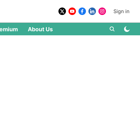
Sign in
remium
About Us