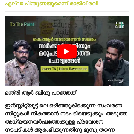
എല്ലാ പിന്തുണയുമെന്ന് രാജീവ് രവി
മന്ത്രി ആർ ബിന്ദു പറഞ്ഞത്
ഇൻസ്റ്റിറ്റ്യൂട്ടിലെ ഒഴിഞ്ഞുകിടക്കുന്ന സംവരണ
സീറ്റുകൾ നികത്താൻ നടപടിയെടുക്കും. അടുത്ത
അധ്യയനവർഷത്തേക്കുള്ള പ്രവേശന
നടപടികൾ ആരംഭിക്കുന്നതിനു മുമ്പു തന്നെ