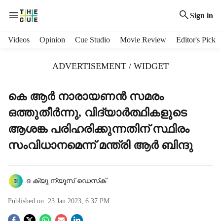
Sign in
H
Videos
Opinion
Cue Studio
Movie Review
Editor's Pick
e
a
ADVERTISEMENT / WIDGET
d
e
r
കെ ആർ നാരായണൻ സമരം
m
ഒത്തുതീർന്നു, വിദ്യാർത്ഥികളുടെ
e
n
ആശങ്ക പരിഹരിക്കുന്നതിന് സ്ഥിരം
u
സംവിധാനമെന്ന് മന്ത്രി ആർ ബിന്ദു
i
t
e
m
ദ ക്യു ന്യൂസ് ഡെസ്‌ക്
s
Published on :
23 Jan 2023, 6:37 PM