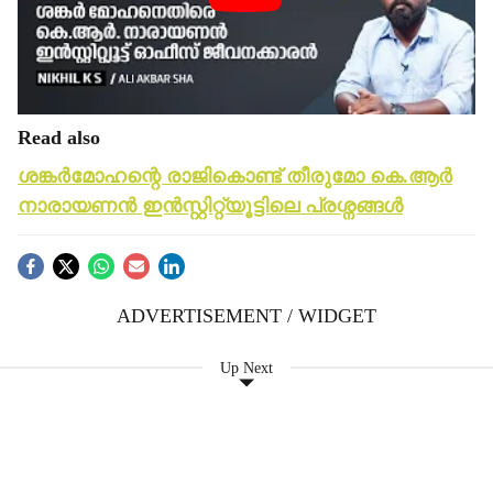
Read also
ശങ്കർമോഹന്റെ രാജികൊണ്ട് തീരുമോ കെ.ആർ
നാരായണൻ ഇൻസ്റ്റിറ്റ്യൂട്ടിലെ പ്രശ്നങ്ങൾ
ADVERTISEMENT / WIDGET
Up Next