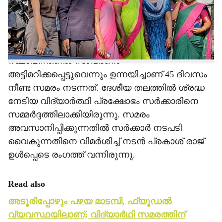
സംസാരിക്കുകയായിരുന്നു മന്ത്രി. ഡയറക്ടർ
ചുമതലയിലുണ്ടായിരുന്ന ശങ്കർ മോഹൻ ജാതീയ
വിവേചനം കാട്ടുന്നുവെന്നും
സ്ഥാപനത്തിൽ സംവരണം
അട്ടിമറിക്കപ്പെട്ടുവെന്നും ഉന്നയിച്ചാണ് 45 ദിവസം
നീണ്ട സമരം നടന്നത്. ദേശീയ തലത്തിൽ ശ്രദ്ധ
നേടിയ വിദ്യാർത്ഥി പ്രക്ഷോഭം സർക്കാരിനെ
സമ്മർദ്ദത്തിലാക്കിയിരുന്നു. സമരം
അവസാനിപ്പിക്കുന്നതിൽ സർക്കാർ നടപടി
വൈകുന്നതിനെ വിമർശിച്ച് നടൻ പ്രകാശ് രാജ്
ഉൾപ്പെടെ രം​ഗത്ത് വന്നിരുന്നു.
Read also
അടൂരിപ്പോഴും പഴയ മാടമ്പി, ഫ്യൂഡല്‍
വ്യവസ്ഥയിലാണ്; വിദ്യാര്‍ഥി സമരത്തിന്