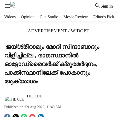
Sign in
H
Videos
Opinion
Cue Studio
Movie Review
Editor's Pick
e
a
ADVERTISEMENT / WIDGET
d
e
r
'ജയ്ശ്രീറാമും മോദി സിന്ദാബാദും
m
വിളിച്ചില്ല', രാജസ്ഥാനില്‍
e
n
ഓട്ടോഡ്രൈവര്‍ക്ക് ക്രൂരമര്‍ദ്ദനം,
u
പാക്കിസ്ഥാനിലേക്ക് പോകാനും
i
t
ആക്രോശം
e
m
s
THE CUE
Published on :
09 Aug 2020, 11:40 AM