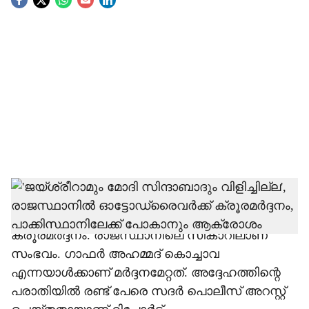
S
o
c
i
a
l
s
h
ജയ്ശ്രീറാമും, മോദി സിന്ദാബാദും
വിളിക്കാത്തതിന് 52കാരനായ ഓട്ടോഡ്രൈവര്‍ക്ക്
a
ക്രൂരമര്‍ദ്ദനം. രാജസ്ഥാനിലെ സികാറിലാണ്
r
സംഭവം. ഗാഫര്‍ അഹമ്മദ് കൊച്ചാവ
എന്നയാള്‍ക്കാണ് മര്‍ദ്ദനമേറ്റത്. അദ്ദേഹത്തിന്റെ
e
പരാതിയില്‍ രണ്ട് പേരെ സദര്‍ പൊലീസ് അറസ്റ്റ്