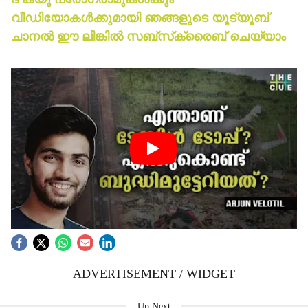
വീഡിയോകള്‍ക്കുമായി ഞങ്ങളുടെ യൂട്യൂബ്
ചാനല്‍ ഈ ലിങ്കില്‍ സബ്‌സ്‌ക്രൈബ് ചെയ്യാം
ADVERTISEMENT / WIDGET
Up Next