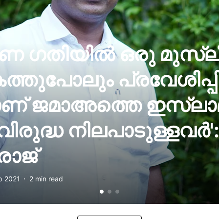
 ഗതിയില്‍ ഒരു മുസ്ല
ത്തുപോലും പ്രവേശിപ്പി
ാണ് ജമാഅത്തെ ഇസ്ലാമ
രുദ്ധ നിലപാടുള്ളവര്‍'
രാജ്
p 2021
2
min read