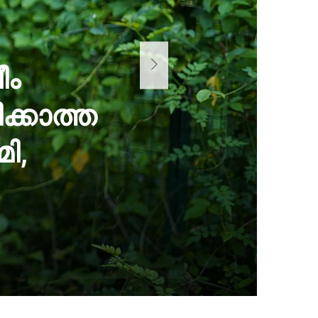
ീം
ക്കാത്ത
ി,
: