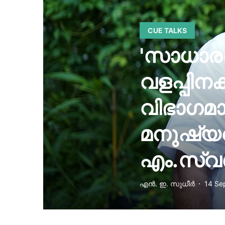
CUE TALKS
'സാധാരണ
വളപ്പിനക
വിഭാഗമ
മനുഷ്യവി
എം.സ്വ
എന്‍. ഇ. സുധീര്‍
14 Se