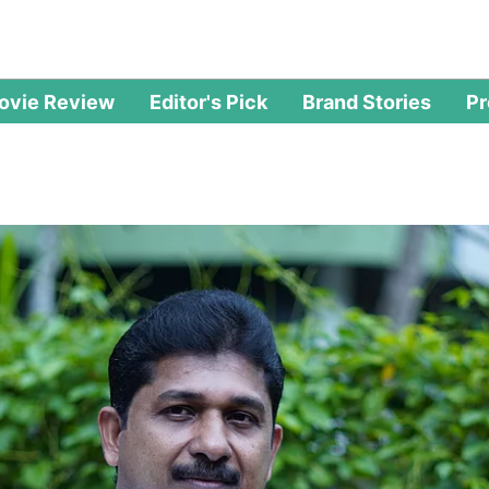
ovie Review
Editor's Pick
Brand Stories
P