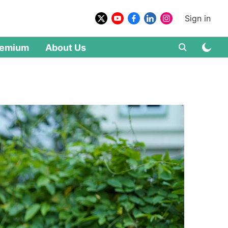
Sign in
remium
About Us